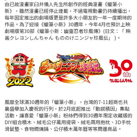
由已故漫畫家臼井儀人先生所創作的經典漫畫《
蠟筆小
新
》，雖然漫畫已經停止連載，不過電視動畫仍持續播出，
每年固定推出的劇場版更是許多大小朋友的一年一度期待的
作品。為了迎接《
蠟筆小新
》30週年，今年4月也預計上映
劇場版第30部《
蠟筆小新：幽靈忍者珍風傳
》(日文：「 映
画クレヨンしんちゃん もののけニンジャ珍風伝」 )。
風靡全球滿30週年的「蠟筆小新」，台灣的7-11超商也共
襄盛舉加入慶祝的行列，於2月底起推出「動感積因」集點
活動，讓喜愛「蠟筆小新」粉絲們得到30週年限定收藏版的
DIY組合積木、絨毛公仔萬用提袋、絨毛兩用抱枕、3D手枕
滑鼠墊、食物燜燒鍋、公仔積木萬年曆等等周邊商品。