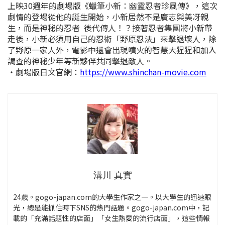
上映30週年的劇場版《
蠟筆小新：幽靈忍者珍風傳
》，這次
劇情的登場從他的誕生開始，
小新居然不是廣志與美
冴親
生，而是神秘的忍者 後代傳人！？接著忍者集團將小新帶
走後，小新必須用自己的忍術「野原忍法」來擊退壞人，除
了野原一家人外，電影中還會出現噴火的智慧大猩猩和加入
調查的神秘少年等新夥伴共同擊退敵人。
・劇場版日文官網：
https://www.shinchan-movie.com
溝川 真實
24歳。gogo-japan.com的大學生作家之一。以大學生的迅速眼
光，總是能抓住時下SNS的熱門話題。gogo-japan.com中，記
載的「充滿話題性的店面」「女生熱愛的流行店面」，這些情報