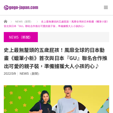
ホーム
NEWS（新聞）
史上最無釐頭的五歲屁孩！風靡全球的日本動畫《蠟筆小新》
首次與日本『GU』聯名合作推出可愛的親子裝，準備擄獲大人小孩的心♪
NEWS（新聞）
史上最無釐頭的五歲屁孩！風靡全球的日本動
畫《蠟筆小新》首次與日本『GU』聯名合作推
出可愛的親子裝，準備擄獲大人小孩的心♪
2022/3/9
NEWS（新聞）