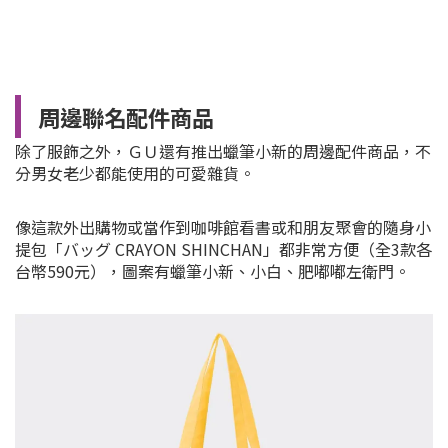
周邊聯名配件商品
除了服飾之外，ＧＵ還有推出蠟筆小新的周邊配件商品，不
分男女老少都能使用的可愛雜貨。
像這款外出購物或當作到咖啡館看書或和朋友聚會的隨身小
提包「バッグ CRAYON SHINCHAN」都非常方便（全3款各
台幣590元），圖案有蠟筆小新、小白、肥嘟嘟左衛門。