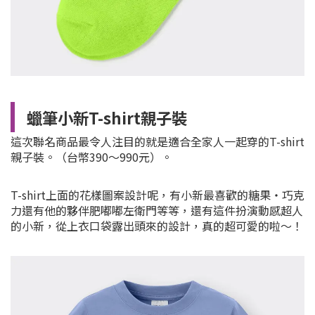
蠟筆小新T-shirt親子裝
這次聯名商品最令人注目的就是適合全家人一起穿的T-shirt
親子裝。（台幣390～990元）。
T-shirt上面的花樣圖案設計呢，有小新最喜歡的糖果・巧克
力還有他的夥伴肥嘟嘟左衛門等等，還有這件扮演動感超人
的小新，從上衣口袋露出頭來的設計，真的超可愛的啦～！