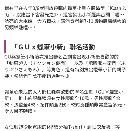
還有早在去年8/8就開放預購的蠟筆小新立體造型「iCash 2.
0」，感應當下會發光之外，還會發出小新經典台詞「喔～
漂亮的大姐姐」大方撩妹，讓消費者到7-11購物體驗結帳的
另類樂趣喔～！
「ＧＵ x 蠟筆小新」聯名活動
GU與蠟筆小新這次推出聯名企劃會出現小新最喜歡的的
「動感超人（アクション仮面）」以及「肥嘟嘟左衛門（ぶ
りぶりさえもん​​）」等角色，還有特別推出蠟筆小新的親子
裝，粉絲們千萬不能錯過喔～♪
讓童心未泯的大人們也蠢蠢欲動的聯名企劃「GU×蠟筆小
新」，推出的服飾種類有女性服飾全10款、男性服飾全8
款、孩童全4款、配件類全2款，款式及種類非常豐富多元，
令人目不轉睛。
女性服飾從超寬版的休閒5分袖T-shirt，到睡衣及襪子等