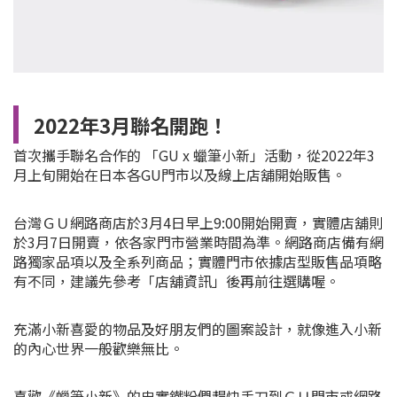
2022年3月聯名開跑！
首次攜手聯名合作的 「GU x 蠟筆小新」活動，從2022年3
月上旬開始在日本各GU門市以及線上店舖開始販售。
台灣ＧＵ網路商店於3月4日早上9:00開始開賣，實體店舖則
於3月7日開賣，依各家門市營業時間為準。網路商店備有網
路獨家品項以及全系列商品；實體門市依據店型販售品項略
有不同，建議先參考「店舖資訊」後再前往選購喔。
充滿小新喜愛的物品及好朋友們的圖案設計，就像進入小新
的內心世界一般歡樂無比。
喜歡《
蠟筆小新
》的忠實鐵粉們趕快手刀到ＧＵ門市或網路