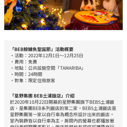
「BEB
鮟鱇魚
聖誕節」活動概要
・活動：2022年12月1日～12月25日
・費用：免費
・地點：
公共設施空間
「TAMARIBA」
・時間：24時間
・對象：限定住宿旅客
「星野集團 BEB土浦飯店」介紹
於2020年10月22日開幕的星野集團旗下BEB5土浦飯
店，是集團BEB系列飯店的第二家。BEB5土浦飯店是
星野集團第一家以自行車為概念所設計出來的飯店。
室內裝飾皆以自行車為主，房間內的螢幕也都播放著
自行車相關賽事影片，飯店當然也有提供可攜帶自行