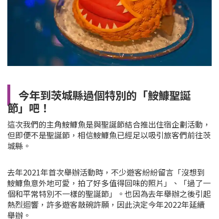
今年到茨城縣過個特別的「鮟鱇聖誕
節」吧！
這次我們的主角鮟鱇魚是與聖誕節結合推出住宿企劃活動，
但即便不是聖誕節，相信鮟鱇魚已經足以吸引旅客們前往
茨
城縣。
去年2021年首次舉辦活動時，不少遊客紛紛留言「沒想到
鮟鱇魚意外地可愛，拍了好多值得回味的照片
」、「過了一
個和平常特別不一樣的聖誕節」。也因為去年舉辦之後引起
熱烈迴響，許多遊客敲碗許願，因此決定今年2022年延續
舉辦。