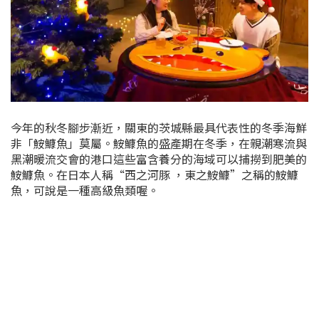
今年的秋冬腳步漸近，關東的茨城縣最具代表性的冬季海鮮
非「
鮟鱇魚」莫屬。鮟鱇魚的盛產期在冬季，在親潮寒流與
黑潮暖流交會的港口這些富含養分的海域可以捕撈到肥美的
鮟鱇魚。在日本人稱“西之河豚 ，東之鮟鱇”之稱的鮟鱇
魚，可說是一種高級魚類喔。