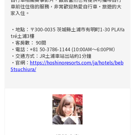
車前往住宿的服務，非常歡迎熱愛自行車・旅遊的大
家入住。
・地點：〒300-0035
茨城縣土浦市有明町1-30 PLAYa
tré土浦3樓
・客房數： 90間
・電話：+81 50-3786-1144 (10:00AM～6:00PM）
・交通方式：
JR土浦車站出站約1分鐘
・官網：
https://hoshinoresorts.com/ja/hotels/beb
5tsuchiura/