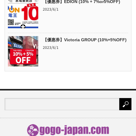
【優惠券】EDION (10% + 7%or5%OFF)
2023/6/1
【優惠券】Victoria GROUP (10%+5%OFF)
2023/6/1