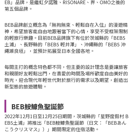
EB」品牌，是繼虹夕諾雅、RISONARE、界、OMO之後的
第五個品牌。
BEB品牌創立概念為「無拘無束、輕鬆自在入住」的漫遊精
神，希望旅客能自由地跟著當下的心情，享受不受框架限制
的輕旅行樂趣。目前BEB品牌旗下有位於茨城縣的「BEB5
土浦」、長野縣的「BEB5 輕井澤」、沖繩縣的「BEB5 沖
繩瀨良垣」，並預計拓展至日本全國各地。
每間主打的概念特色都不同，但主要的設計理念是要讓旅客
和親朋好友輕鬆出門，在喜愛的時間及場所歡度自由美好的
時光，迎合現代年輕世代對於旅行的需求以及期望，創造出
新型態的旅遊體驗。
BEB鮟鱇魚聖誕節
2022年12月1日至12月25日期間，茨城縣的「星野度假村 B
EB5土浦」將推出「BEB
鮟鱇魚
聖誕節（日文：「BEBあん
こうクリスマス」）」期間限定的住宿活動。