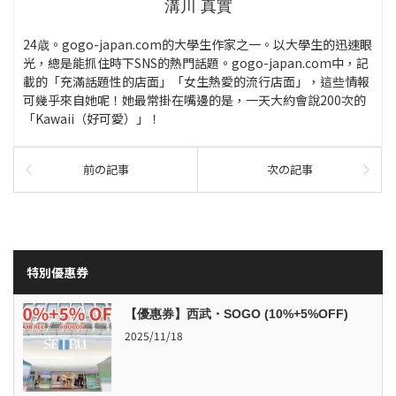
溝川 真實
24歳。gogo-japan.com的大學生作家之一。以大學生的迅速眼
光，總是能抓住時下SNS的熱門話題。gogo-japan.com中，記
載的「充滿話題性的店面」「女生熱愛的流行店面」，這些情報
可幾乎來自她呢！她最常掛在嘴邊的是，一天大約會說200次的
「Kawaii（好可愛）」！
前の記事
次の記事
特別優惠券
【優惠券】西武・SOGO (10%+5%OFF)
2025/11/18