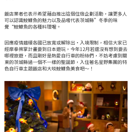
飯店業者也表示希望藉由推出這個住宿企劃活動，讓更多人
可以認識
鮟鱇魚的魅力以及品嚐代表
茨城縣”
冬季的味
覺“鮟鱇魚的各種料理喔。
因應疫情趨緩各國已放寬或解除出・入境限制，相信大家已
經摩拳擦掌計畫要到日本遊玩，今年12月若還沒有想到要去
哪裡旅遊，而且剛好是熱愛自行車的粉絲們，不妨考慮到關
東的
茨城縣過一個不一樣的聖誕節，入住著名星野集團的特
色自行車主題飯店和大啖
鮟鱇魚美食吧～！