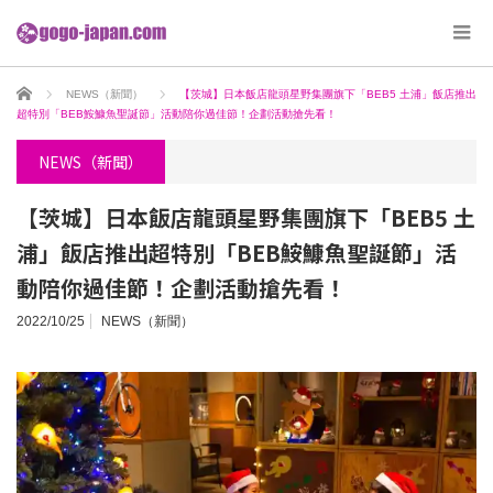
ホーム
NEWS（新聞）
【茨城】日本飯店龍頭星野集團旗下「BEB5 土浦」飯店推出
超特別「BEB鮟鱇魚聖誕節」活動陪你過佳節！企劃活動搶先看！
NEWS（新聞）
【茨城】日本飯店龍頭星野集團旗下「BEB5 土
浦」飯店推出超特別「BEB鮟鱇魚聖誕節」活
動陪你過佳節！企劃活動搶先看！
2022/10/25
NEWS（新聞）