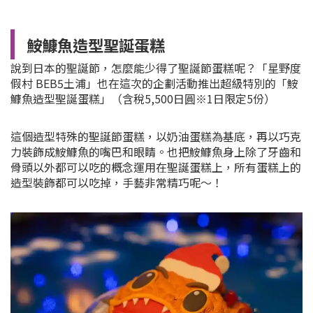
鮟鱇魚造型聖誕蛋糕
說到日本的聖誕節，怎麼能少得了聖誕節蛋糕呢？「
星野度
假村 BEB5土浦」也在這次的企劃活動推出超級特別的「
鮟
鱇魚造型聖誕蛋糕
」（含稅5,500日圓
※1日限定5份）
這個造型特殊的聖誕節蛋糕，以奶油蛋糕為基底，再以巧克
力裝飾成鮟鱇魚的嘴巴和眼睛。也把鮟鱇魚身上除了牙齒和
骨頭以外都可以吃的
概念運用在聖誕蛋糕上，所有蛋糕上的
造型裝飾都可以吃掉，手藝非常精巧呢～！