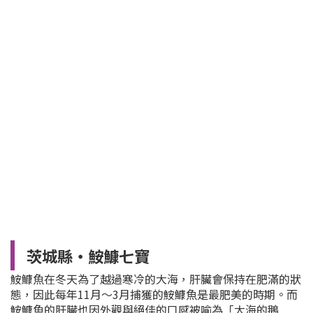
茨城縣・鮟鱇七寶
鮟鱇魚在冬天為了越過寒冷的大海，肝臟會保持在肥滿的狀
態，因此每年11月～3月捕獲的鮟鱇魚是最肥美的時期。而
鮟鱇魚的肝臟也因外觀與絕佳的口感被喻為「大海的鵝