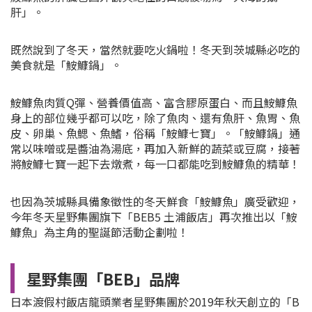
肝」。
既然說到了冬天，當然就要吃火鍋啦！冬天到茨城縣必吃的
美食就是「
鮟鱇鍋
」。
鮟鱇魚肉質Q彈、營養價值高、富含膠原蛋白、而且鮟鱇魚
身上的部位幾乎都可以吃，除了魚肉
、還有魚肝、魚胃、魚
皮、卵巢、魚鰓、魚鰭，俗稱「
鮟鱇七寶
」。
「
鮟鱇鍋
」通
常以味噌或是醬油為湯底，再加入新鮮的蔬菜或豆腐，接著
將
鮟鱇七寶一起下去燉煮，每一口都能吃到鮟鱇魚的精華！
也因為茨城縣具備象徵性的冬天鮮食「
鮟鱇魚
」廣受歡迎，
今年冬天星野集團旗下「BEB5 土浦飯店」再次推出以「
鮟
鱇魚
」為主角的聖誕節活動企劃啦！
星野集團「BEB」品牌
日本渡假村飯店龍頭業者星野集團於2019年秋天創立的「B