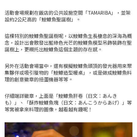
活動會場規劃在飯店的公共設施空間「TAMARIBA」，並架
設約2公尺高的「
鮟鱇魚聖誕樹
」。
這棵特別的
鮟鱇魚
聖誕樹呢，以
鮟鱇魚生長
棲息的深海為概
念，設計出會散發出藍綠色光芒的
鮟鱇魚模型吊飾裝飾在聖
誕樹上，更襯托出鮟鱇魚這個主題的存在感。
另外在活動會場當中，還有模擬鮟鱇魚頭頂的發光器用來聚
集夥伴或吸引獵物的「鮟鱇造型暖桌」，或是做成鮟鱇魚料
理的創意徽章的扭蛋機器等等。
仔細端詳徽章，上面是「鮟鱇魚肝卷（日文：あんき
も）」、「酥炸鮟鱇魚塊（日文：あんこうからあげ）」等
等常被拿來料理的圖像，越看越有趣呢！