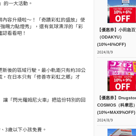
」的一大活動。
將內容升級啦～！「奇蹟彩虹的盛放」使
「超強魄力點燈秀」，還有氣球漂浮的「彩
【優惠券】小田急百
確認看看吧！
（ODAKYU）
(10%+6%OFF)
2024/8/9
新後的區域行駛。最小軌距只有約38公
成，在日本只有「修善寺彩虹之鄉」才
【優惠券】Drugsto
」讓「閃光羅姆尼火車」把這份特別的回
COSMOS（科摩思
(10%+MAX9%OFF)
2024/8/9
、3歲以下小孩免費。