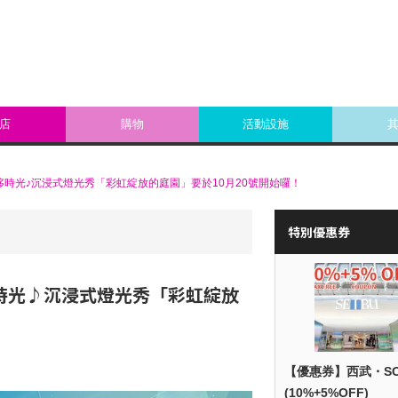
店
購物
活動設施
侈時光♪沉浸式燈光秀「彩虹綻放的庭園」要於10月20號開始囉！
特別優惠券
時光♪沉浸式燈光秀「彩虹綻放
【優惠券】西武・S
(10%+5%OFF)