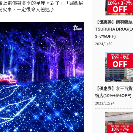
陵上遍佈著冬季的星座。對了，「羅姆尼
光火車，一定很令人著迷♪
【優惠券】鶴羽藥妝
TSURUHA DRUG(1
3~7%OFF)
2024/1/30
【優惠券】京王百貨
宿店(10%+5%OFF)
2023/12/24