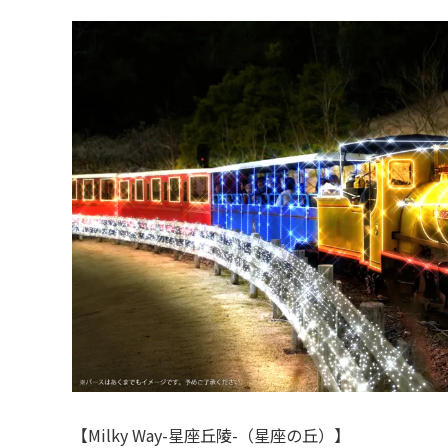
【Milky Way-星座丘陵-（星座の丘）】