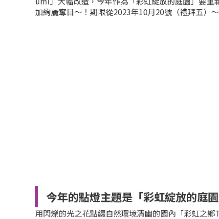
umi」大幅改造，今年作為「彩虹綻放的庭園」要重
加絢麗奪目～！期限從2023年10月20號（禮拜五）～
今年的點燈主題是「彩虹綻放的庭園
用閃爍的光之花點綴自然環境清幽的園內「彩虹之鄉Than