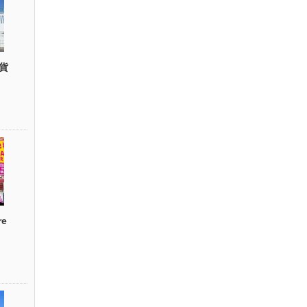
貨
re
）