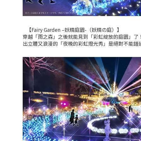
【Fairy Garden –妖精庭園-（妖精の庭）】
穿越「雨之森」之後就能見到「彩虹綻放的庭園」了！
出立體又浪漫的「夜晚的彩虹燈光秀」是絕對不能錯