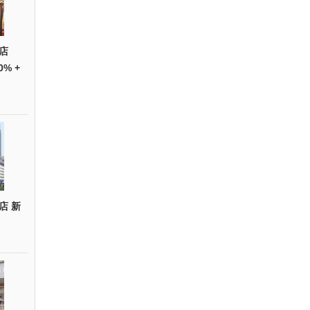
店
0% +
店 新