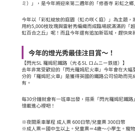
ミ）」，是今年將迎來第二週年的「修善寺 彩虹之鄉
今年以「彩虹綻放的庭園（虹の咲く庭）」為主題，
用約5,000枝玫瑰與雷射秀編織而成臨場感滿滿的
虹百合之丘」呢！而且今年還有追加新區域，趕快來
今年的燈光秀最佳注目賞～！
【閃光SL 羅姆尼鐵路（光るSL ロムニー鉄道）】
去年非常受歡迎的「閃光羅姆尼火車」今年會在大幅更
分的「羅姆尼火車」是獲得英國的鐵路公司協助而完
有。
每30分鐘就會有一班車出發，搭乘「閃光羅姆尼鐵路
憶載進心裡吧！
※夜間乘車單程 成人票 600日幣/兒童票 300日幣
※成人票＝國中生以上。兒童票＝4歲～小學生。寵物