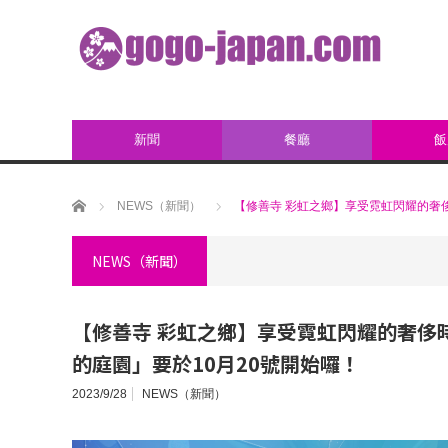
新聞
餐廳
飯
ホーム
NEWS（新聞）
【修善寺 彩虹之鄉】享受霓虹閃耀的奢
NEWS（新聞）
【修善寺 彩虹之鄉】享受霓虹閃耀的奢侈
的庭園」要於10月20號開始囉！
2023/9/28
NEWS（新聞）