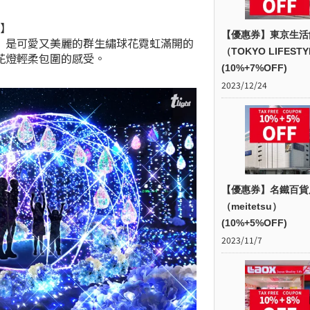
）】
【優惠券】東京生活
」是可愛又美麗的群生繡球花霓虹滿開的
（TOKYO LIFEST
花燈輕柔包圍的感受。
(10%+7%OFF)
2023/12/24
【優惠券】名鐵百貨
（meitetsu）
(10%+5%OFF)
2023/11/7