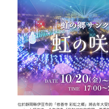
位於靜岡縣伊豆市的「修善寺 彩虹之鄉」將去年大受好評的