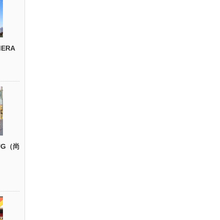
ERA
UG（尚