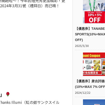
新開跑啦～！今年的燈光秀更加精彩，更
2024年3月31號（禮拜日）而已唷！
【優惠券】TANABE
SPORTS(10%+MAX
OFF)
2025/5/30
【優惠券】唐吉訶德
(10%+MAX 7% OFF
」
2024/12/22
ks Illumi（虹の郷サンクスイル