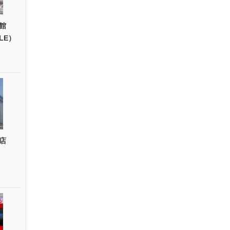
館
YLE）
店