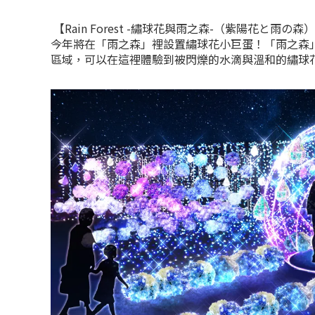
【Rain Forest -繡球花與雨之森-（紫陽花と雨の森
今年將在「雨之森」裡設置繡球花小巨蛋！「雨之森
區域，可以在這裡體驗到被閃爍的水滴與溫和的繡球