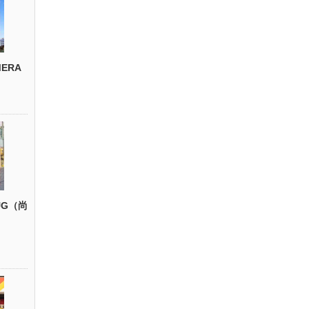
ERA
UG（尚