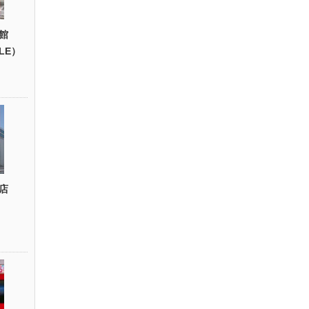
館
YLE）
店