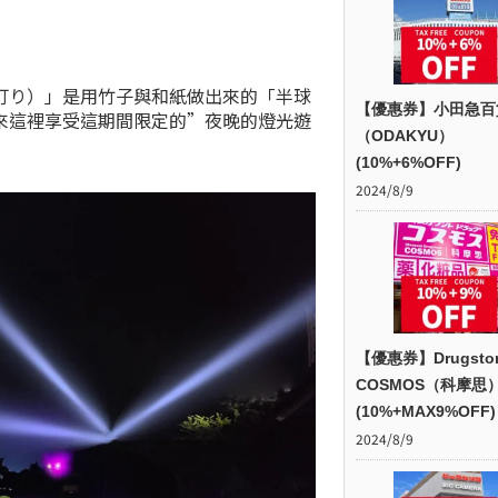
灯り）」是用竹子與和紙做出來的「半球
【優惠券】小田急百
來這裡享受這期間限定的”夜晚的燈光遊
（ODAKYU）
(10%+6%OFF)
2024/8/9
【優惠券】Drugsto
COSMOS（科摩思
(10%+MAX9%OFF)
2024/8/9