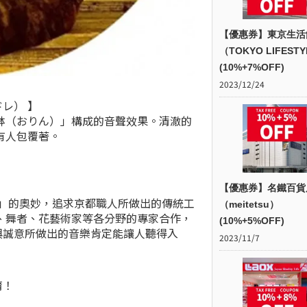
【優惠券】東京生活
（TOKYO LIFEST
(10%+7%OFF)
2023/12/24
ドレ） 】
缽（おりん）」構成的音聲效果。清澈的
有人包覆著。
【優惠券】名鐵百貨
禪」的奧妙，追求京都職人所做出的傳統工
（meitetsu）
、舞者、花藝術家等各分野的專家合作，
(10%+5%OFF)
熱情與誠意所做出的音樂肯定能讓人聽得入
2023/11/7
唷！