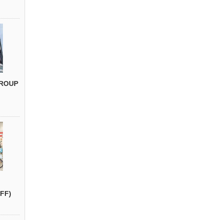
ROUP
FF)