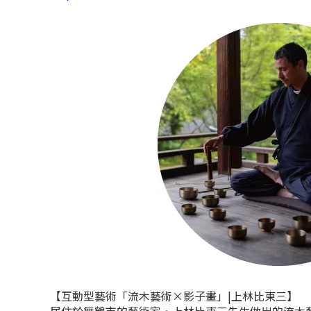
【互動型藝術「流木藝術×影子畫」|上林比東三】
居住於舞鶴市的藝術家・上林比東三先生做出的流木