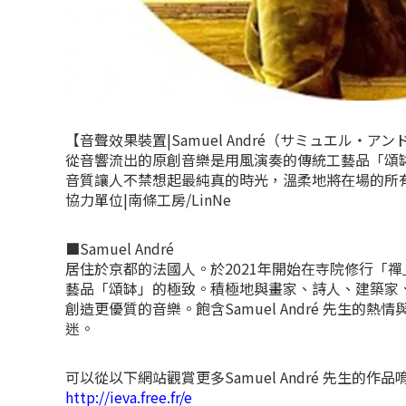
【音聲效果裝置|Samuel André（サミュエル・アン
從音響流出的原創音樂是用風演奏的傳統工藝品「頌
音質讓人不禁想起最純真的時光，溫柔地將在場的所
協力單位|南條工房/LinNe
■Samuel André
居住於京都的法國人。於2021年開始在寺院修行「
藝品「頌缽」的極致。積極地與畫家、詩人、建築家
創造更優質的音樂。飽含Samuel André 先生的
迷。
可以從以下網站觀賞更多Samuel André 先生的作品
http://ieva.free.fr/e