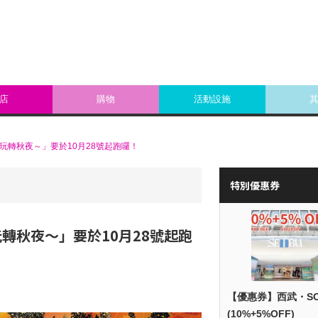
店
購物
活動設施
～玩轉秋夜～」要於10月28號起跑囉！
特別優惠券
玩轉秋夜～」要於10月28號起跑
【優惠券】西武・S
(10%+5%OFF)