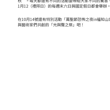
秋”。每天都還有不同的活動要帶給大家不同的驚喜。活
1月12（禮拜日）的每週末六日與國定假日都會舉辦
在10月14號還有特別活動「萬聖節恐怖之夜in福知
與藝術家們共創的「光與聲之祭」吧！