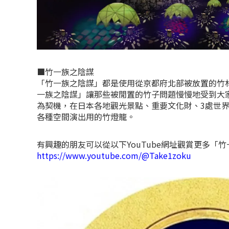
■竹一族之陰謀
「竹一族之陰謀」都是使用從京都府北部被放置的竹
一族之陰謀」讓那些被閒置的竹子問題慢慢地受到大家
為契機，在日本各地觀光景點、重要文化財、3處世
各種空間演出用的竹燈籠。
有興趣的朋友可以從以下YouTube網址觀賞更多「
https://www.youtube.com/@Take1zoku