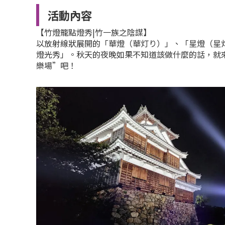
活動內容
【竹燈籠點燈秀|竹一族之陰謀】
以放射線狀展開的「華燈（華灯り）」、「星燈（星
燈光秀」。秋天的夜晚如果不知道該做什麼的話，就
樂場”吧！