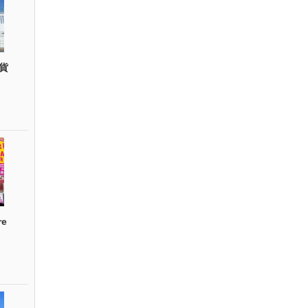
貨
re
）