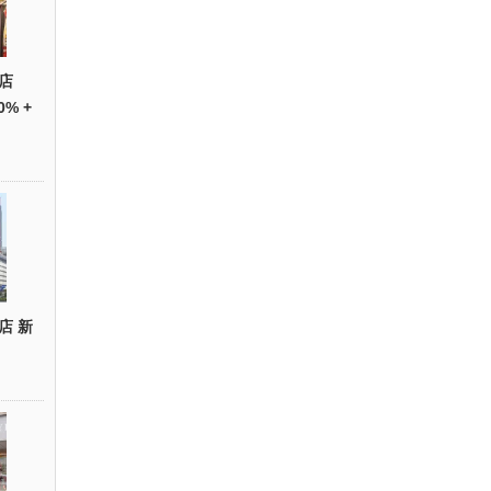
店
0% +
店 新