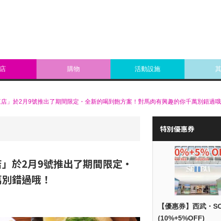
店
購物
活動設施
店」於2月9號推出了期間限定・全新的喝到飽方案！對馬肉有興趣的你千萬別錯過
特別優惠券
」於2月9號推出了期間限定・
萬別錯過哦！
【優惠券】西武・S
(10%+5%OFF)