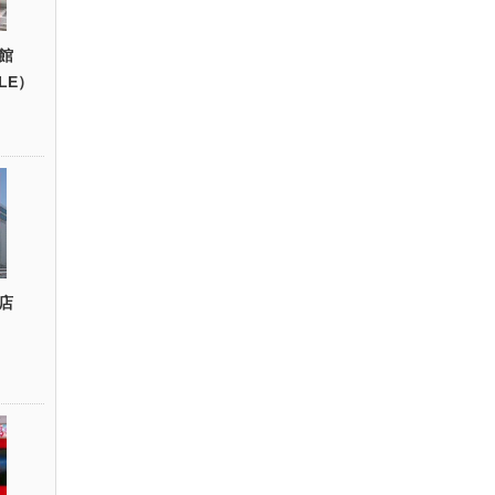
館
YLE）
店