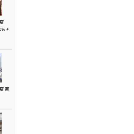
店
0% +
店 新