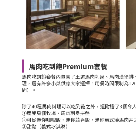
馬肉吃到飽Premium套餐
馬肉吃到飽套餐內包含了王道馬肉刺身、馬肉漢堡排、
理，還有許多小菜供應大家選擇。用餐時間限制為12
間）。
除了40種馬肉料理可以吃到飽之外，還附贈了3個令
①鹿兒島佃牧場・馬肉刺身拼盤
②可從迷你咖哩飯・迷你蒜香飯・迷你英式燒馬肉丼
③甜點（義式冰淇淋）