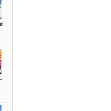
貨
re
）