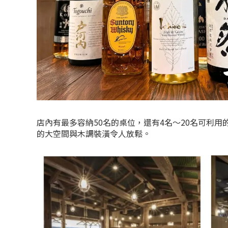
店內有最多容納50名的桌位，還有4名～20名可利
的大空間與木調裝潢令人放鬆。