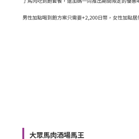
了馬肉吃到飽套餐，還加碼一同推出期間限定的優惠
男性加點喝到飽方案只需要+2,200日幣，女性加點
大眾馬肉酒場馬王