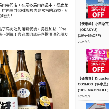
馬肉專門店。在眾多馬肉商品中，從鹿兒
店內有共60種與馬肉非常搭的酒類，所
的吃法！
【優惠券】小田急百
了馬肉吃到飽套餐後，男性加點「Pre
（ODAKYU）
！超級～划算！喜歡馬肉或是喜歡喝酒的朋友
(10%+6%OFF)
2024/8/9
【優惠券】Drugsto
COSMOS（科摩思
(10%+MAX9%OFF)
2024/8/9