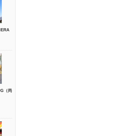
ERA
UG（尚