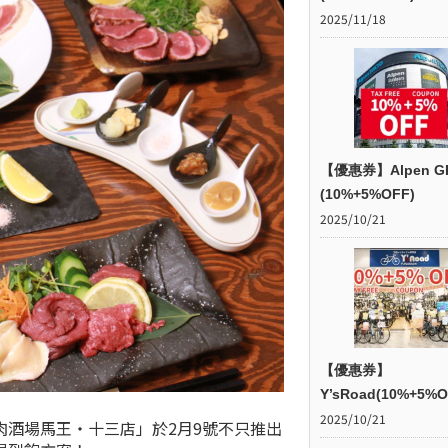
2025/11/18
【優惠券】Alpen G
(10%+5%OFF)
2025/10/21
【優惠券】
Y’sRoad(10%+5%O
2025/10/21
酒場馬王・十三店」於2月9號不只推出