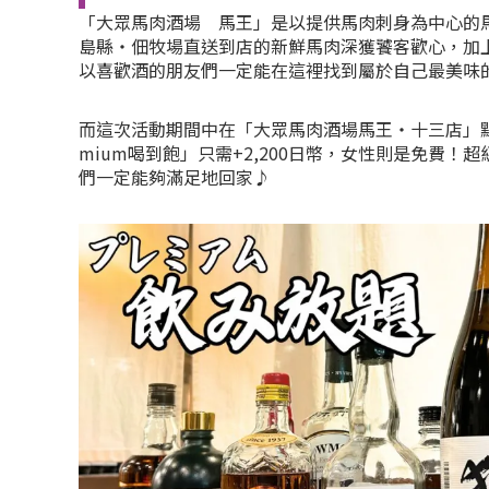
「大眾馬肉酒場 馬王」是以提供馬肉刺身為中心的
島縣・佃牧場直送到店的新鮮馬肉深獲饕客歡心，加上
以喜歡酒的朋友們一定能在這裡找到屬於自己最美味
而這次活動期間中在「大眾馬肉酒場馬王・十三店」點
mium喝到飽」只需+2,200日幣，女性則是免費
們一定能夠滿足地回家♪