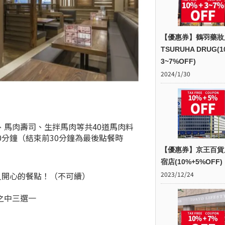
【優惠券】鶴羽藥妝
TSURUHA DRUG(1
3~7%OFF)
2024/1/30
馬肉壽司、生拌馬肉等共40道馬肉料
0分鐘（結束前30分鐘為最後點餐時
【優惠券】京王百貨
宿店(10%+5%OFF)
人開心的餐點！（不可續）
2023/12/24
之中三選一