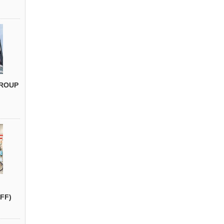
ROUP
FF)