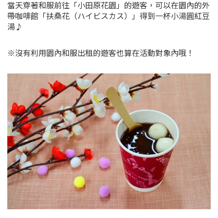
當天穿著和服前往「小田原花園」的遊客，可以在園內的外
帶咖啡館「扶桑花（ハイビスカス）」得到一杯小湯圓紅豆
湯♪
※沒有利用園內和服出租的遊客也算在活動對象內哦！