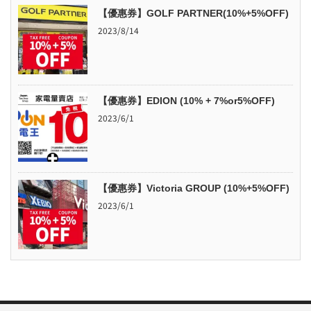
【優惠券】GOLF PARTNER(10%+5%OFF)
2023/8/14
【優惠券】EDION (10% + 7%or5%OFF)
2023/6/1
【優惠券】Victoria GROUP (10%+5%OFF)
2023/6/1