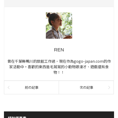
REN
曾在千葉縣鴨川的旅館工作過，現在作為gogo-japan.com的作
家活動中。喜歡的東西是毛茸茸的小動物跟漫才、遊戲還有食
物！！
前の記事
次の記事
特別優惠券