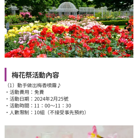
梅花祭活動內容
（1）動手做出梅香噴霧♪
・活動費用：免費
・活動日期：2024年2月25號
・活動時間：11：00～11：30
・人數限制：10組（不接受事先預約）