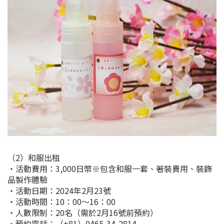
（2）和服出租
・活動費用：3,000日幣※包含和服一套、著裝費用、裝飾
品製作體驗
・活動日期：2024年2月23號
・活動時間：10：00～16：00
・人數限制：20名（需於2月16號前預約）
・預約電話：（+81）0465-34-2814