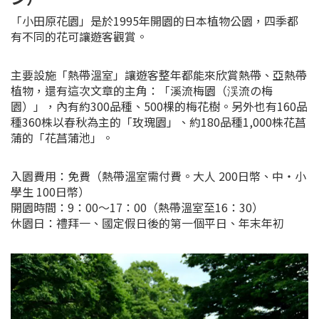
「小田原花園」是於1995年開園的日本植物公園，四季都
有不同的花可讓遊客觀賞。
主要設施「熱帶溫室」讓遊客整年都能來欣賞熱帶、亞熱帶
植物，還有這次文章的主角：「溪流梅園（渓流の梅
園）」，內有約300品種、500棵的梅花樹。另外也有160品
種360株以春秋為主的「玫瑰園」、約180品種1,000株花菖
蒲的「花菖蒲池」。
入園費用：免費（熱帶溫室需付費。大人 200日幣、中・小
學生 100日幣）
開園時間：9：00～17：00（熱帶溫室至16：30）
休園日：禮拜一、國定假日後的第一個平日、年末年初