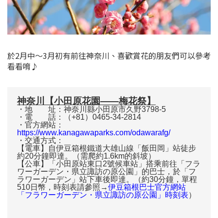
於2月中～3月初有前往神奈川、喜歡賞花的朋友們可以參考
看看唷♪
神奈川【小田原花園——梅花祭】
・地 址：神奈川縣小田原市久野3798-5
・電 話：（+81）0465-34-2814
・官方網站：
https://www.kanagawaparks.com/odawarafg/
・交通方式：
【電車】自伊豆箱根鐵道大雄山線「飯田岡」站徒步
約20分鐘即達。（需爬約1.6km的斜坡）
【公車】「小田原站東口2號候車站」搭乘前往「フラ
ワーガーデン・県立諏訪の原公園」的巴士，於「フ
ラワーガーデン」站下車後即達。（約30分鐘，單程
510日幣，時刻表請參照→
伊豆箱根巴士官方網站
「フラワーガーデン・県立諏訪の原公園」時刻表
）