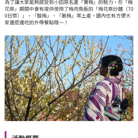
為了讓大家能夠感受到小田原名產「實梅」的魅力，在「梅
花祭」期間中會有提供使用了梅肉魚板的「梅花祭炒麵（70
0日幣）」，「酸梅」、「脆梅」等土產。園內也有方便大
家邊逛邊吃的外帶餐點哦～！
活動概要