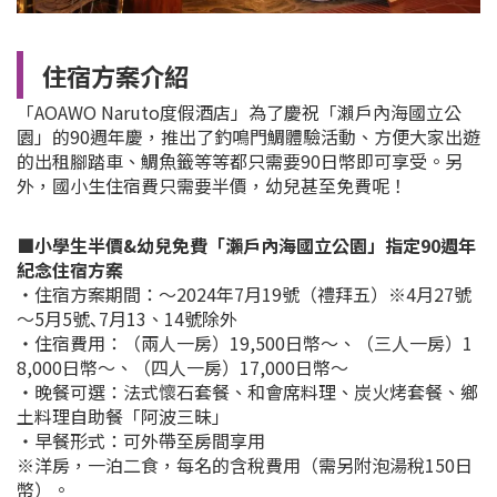
住宿方案介紹
「AOAWO Naruto度假酒店」為了慶祝「瀨戶內海國立公
園」的90週年慶，推出了釣鳴門鯛體驗活動、方便大家出遊
的出租腳踏車、鯛魚籤等等都只需要90日幣即可享受。另
外，國小生住宿費只需要半價，幼兒甚至免費呢！
■小學生半價&幼兒免費「瀨戶內海國立公園」指定90週年
紀念住宿方案
・住宿方案期間：～2024年7月19號（禮拜五）※4月27號
～5月5號､7月13、14號除外
・住宿費用：（兩人一房）19,500日幣～、（三人一房）1
8,000日幣～、（四人一房）17,000日幣～
・晚餐可選：法式懷石套餐、和會席料理、炭火烤套餐、鄉
土料理自助餐「阿波三昧」
・早餐形式：可外帶至房間享用
※洋房，一泊二食，每名的含稅費用（需另附泡湯稅150日
幣）。