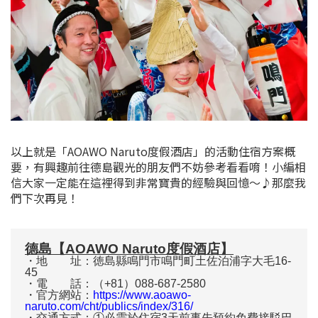
以上就是「AOAWO Naruto度假酒店」的活動住宿方案概
要，有興趣前往德島觀光的朋友們不妨參考看看唷！小編相
信大家一定能在這裡得到非常寶貴的經驗與回憶～♪那麼我
們下次再見！
德島【AOAWO Naruto度假酒店】
・地 址：徳島縣鳴門市鳴門町土佐泊浦字大毛16-
45
・電 話：（+81）088-687-2580
・官方網站：
https://www.aoawo-
naruto.com/cht/publics/index/316/
・交通方式：①必需於住宿3天前事先預約免費接駁巴