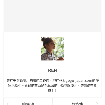
REN
曾在千葉縣鴨川的旅館工作過，現在作為gogo-japan.com的作
家活動中。喜歡的東西是毛茸茸的小動物跟漫才、遊戲還有食
物！！
前の記事
次の記事