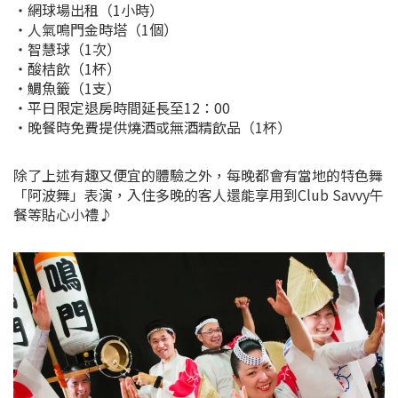
・網球場出租（1小時）
・人氣鳴門金時塔（1個）
・智慧球（1次）
・酸桔飲（1杯）
・鯛魚籤（1支）
・平日限定退房時間延長至12：00
・晚餐時免費提供燒酒或無酒精飲品（1杯）
除了上述有趣又便宜的體驗之外，每晚都會有當地的特色舞
「阿波舞」表演，入住多晚的客人還能享用到Club Savvy午
餐等貼心小禮♪