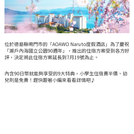
位於德島縣鳴門市的「AOAWO Naruto度假酒店」為了慶祝
「瀨戶內海國立公園90週年」，推出的住宿方案受到各方好
評，決定將此住宿方案延長到7月19號為止。
內含90日幣就能夠享受的9大特典，小學生住宿費半價、幼
兒則是免費！趕快跟著小編來看看詳情吧♪