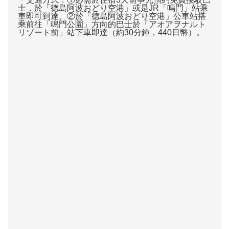
士，於「德島阿波おどり空港」或是JR「鳴門」站乘
車即可到達。②於「德島阿波おどり空港」公車站搭
乘前往「鳴門公園」方向的巴士於「アオアヲナルト
リゾート前」站下車即達（約30分鐘，440日幣）。