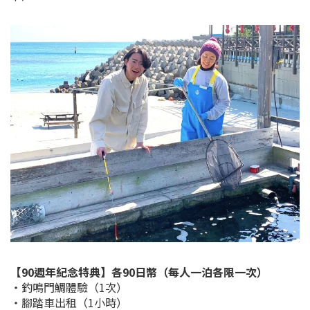
【90週年紀念特典】各90日幣（每人一泊各限一次）
・釣鳴門鯛體驗（1次）
・腳踏車出租（1小時）