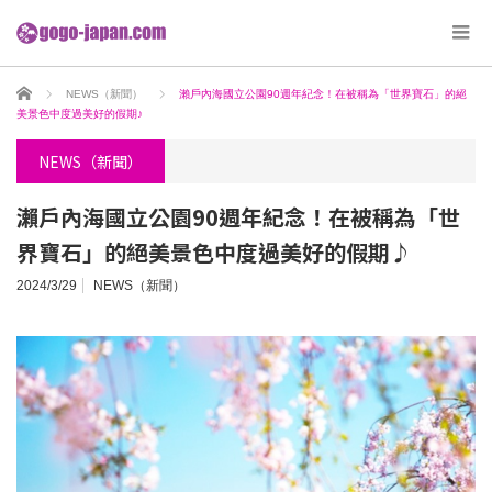
ホーム
NEWS（新聞）
瀨戶內海國立公園90週年紀念！在被稱為「世界寶石」的絕
美景色中度過美好的假期♪
NEWS（新聞）
瀨戶內海國立公園90週年紀念！在被稱為「世
界寶石」的絕美景色中度過美好的假期♪
2024/3/29
NEWS（新聞）