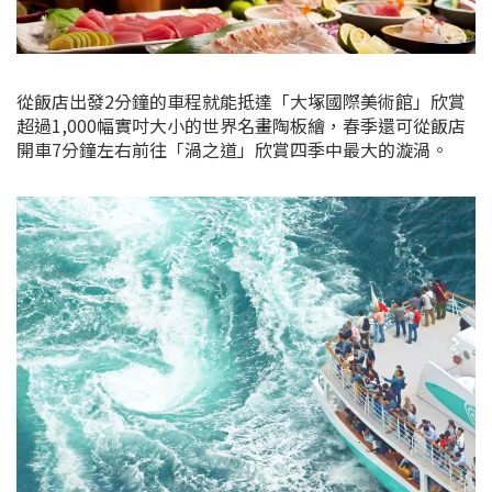
從飯店出發2分鐘的車程就能抵達「大塚國際美術館」欣賞
超過1,000幅實吋大小的世界名畫陶板繪，春季還可從飯店
開車7分鐘左右前往「渦之道」欣賞四季中最大的漩渦。