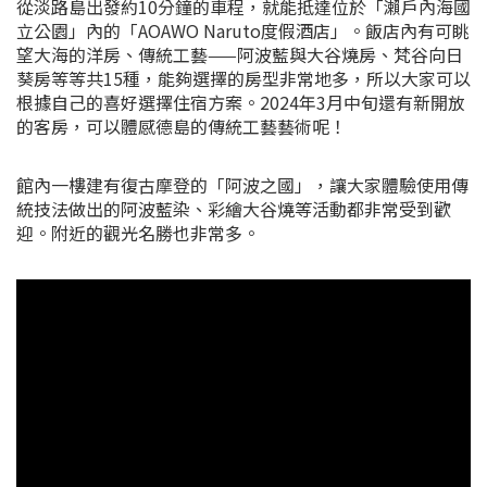
從淡路島出發約10分鐘的車程，就能抵達位於「瀨戶內海國
立公園」內的「AOAWO Naruto度假酒店」。飯店內有可眺
望大海的洋房、傳統工藝——阿波藍與大谷燒房、梵谷向日
葵房等等共15種，能夠選擇的房型非常地多，所以大家可以
根據自己的喜好選擇住宿方案。2024年3月中旬還有新開放
的客房，可以體感德島的傳統工藝藝術呢！
館內一樓建有復古摩登的「阿波之國」，讓大家體驗使用傳
統技法做出的阿波藍染、彩繪大谷燒等活動都非常受到歡
迎。附近的觀光名勝也非常多。