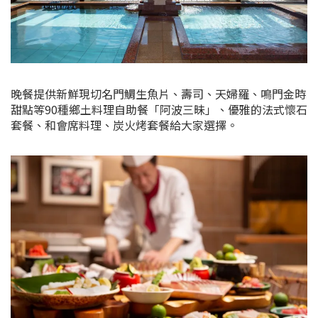
晚餐提供新鮮現切名門鯛生魚片、壽司、天婦羅、鳴門金時
甜點等90種鄉土料理自助餐「阿波三昧」、優雅的法式懷石
套餐、和會席料理、炭火烤套餐給大家選擇。