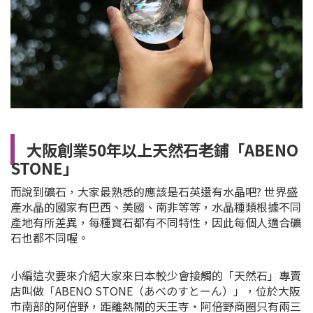
大阪創業50年以上天然石老鋪「ABENO
STONE」
而說到礦石，大家最熟悉的應該是石英還有水晶吧? 世界盛
產水晶的國家有巴西、美國、南非等等，水晶種類根據不同
產地有所差異，每種寶石都有不同特性，因此每個人適合礦
石也都不同喔。
小編這次要來介紹大家來日本較少會接觸的「天然石」專賣
店叫做「ABENO STONE（あべのすとーん）」，位於大阪
市南部的阿倍野，距離熱鬧的天王寺・阿倍野商圈只有兩三