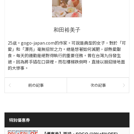
和田裕美子
25歳。gogo-japan.com的作家。可說是典型的女子，對於「可
愛」和「漂亮」毫無招架之力。總是想著如何減肥，卻熱愛甜
食，每天的運動是絕對得執行的重要任務。曾在台灣九份發生
過，因為將手插在口袋裡，而在樓梯跌倒時，直接以臉迎接地面
的大慘事。
前の記事
次の記事
特別優惠券
【優惠券】西武・SOGO (10%+5%OFF)