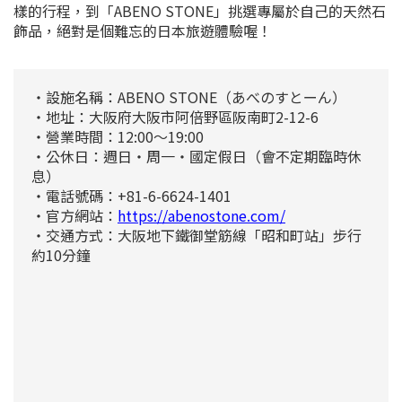
樣的行程，到「ABENO STONE」挑選專屬於自己的天然石
飾品，絕對是個難忘的日本旅遊體驗喔！
・設施名稱：ABENO STONE（あべのすとーん）
・地址：大阪府大阪市阿倍野區阪南町2-12-6
・營業時間：12:00〜19:00
・公休日：週日・周一・國定假日（會不定期臨時休
息）
・電話號碼：+81-6-6624-1401
・官方網站：
https://abenostone.com/
・交通方式：大阪地下鐵御堂筋線「昭和町站」步行
約10分鐘