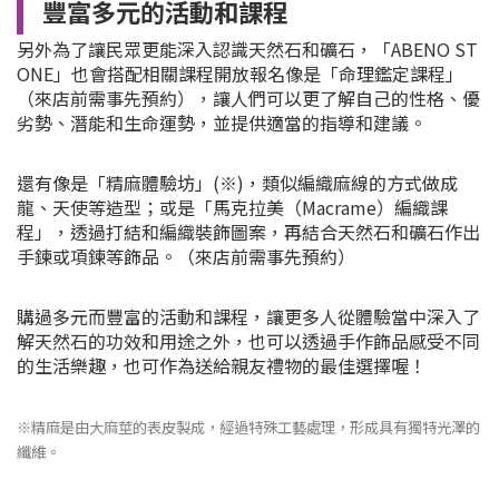
豐富多元的活動和課程
另外為了讓民眾更能深入認識天然石和礦石，「ABENO ST
ONE」也會搭配相關課程開放報名像是「命理鑑定課程」
（來店前需事先預約），讓人們可以更了解自己的性格、優
劣勢、潛能和生命運勢，並提供適當的指導和建議。
還有像是「精麻體驗坊」(※)，類似編織麻線的方式做成
龍、天使等造型；或是「
馬克拉美（
Macrame
）編織課
程
」，透過打結和編織裝飾圖案，再結合天然石和礦石作出
手鍊或項鍊等飾品。（來店前需事先預約）
購過多元而豐富的活動和課程，讓更多人從體驗當中深入了
解天然石的功效和用途之外，也可以透過手作飾品感受不同
的生活樂趣，也可作為送給親友禮物的最佳選擇喔！
※精麻是由大麻莖的表皮製成，經過特殊工藝處理，形成具有獨特光澤的
纖維。