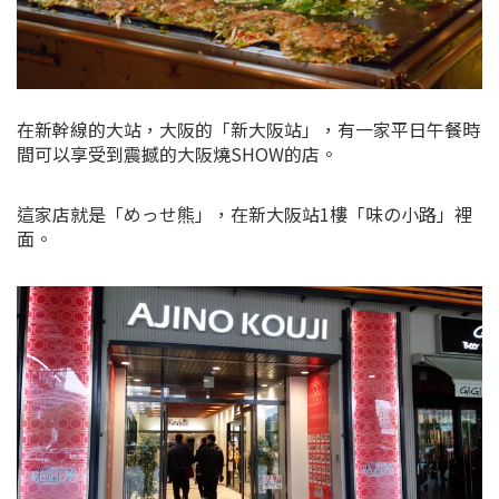
在新幹線的大站，大阪的「新大阪站」，有一家平日午餐時
間可以享受到震撼的大阪燒SHOW的店。
這家店就是「めっせ熊」，在新大阪站1樓「味の小路」裡
面。