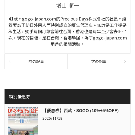
増山 順一
41歳。gogo-japan.com的Precious Days株式會社的社長。經
營著為了訪日外國人而特別成立的廣告代理店。無論是工作還是
私生活，幾乎每個月都會前往台灣，香港也是每年至少會去3～4
次。現在的目標，是在台灣·香港舉辦，為了gogo-japan.com
用戶的相關活動。
前の記事
次の記事
特別優惠券
【優惠券】西武・SOGO (10%+5%OFF)
2025/11/18