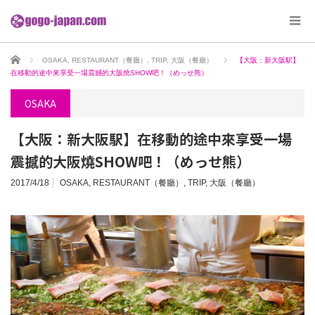
ホーム
OSAKA
,
RESTAURANT（餐廳）
,
TRIP
,
大阪（餐廳）
【大阪：新大阪駅】
在移動的途中來享受一場震撼的大阪燒SHOW吧！（めっせ熊）
OSAKA
【大阪：新大阪駅】在移動的途中來享受一場
震撼的大阪燒SHOW吧！（めっせ熊）
2017/4/18
OSAKA
,
RESTAURANT（餐廳）
,
TRIP
,
大阪（餐廳）