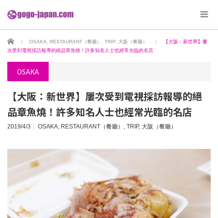
ホーム
OSAKA
,
RESTAURANT（餐廳）
,
TRIP
,
大阪（餐廳）
【大阪：新世界】屢
次受到電視採訪報導的絕品章魚燒！許多知名人士也經常光臨的名店
OSAKA
【大阪：新世界】屢次受到電視採訪報導的絕
品章魚燒！許多知名人士也經常光臨的名店
2019/4/3
OSAKA
,
RESTAURANT（餐廳）
,
TRIP
,
大阪（餐廳）