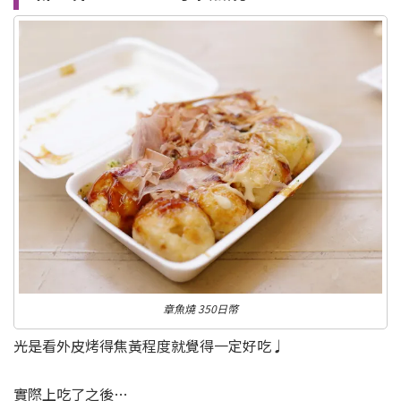
章魚燒 350日幣
光是看外皮烤得焦黃程度就覺得一定好吃♩
實際上吃了之後…