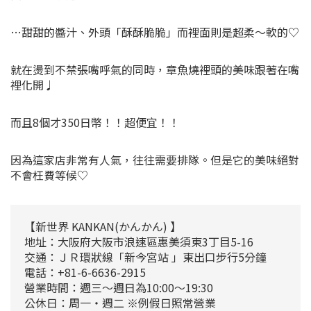
…甜甜的醬汁、外頭「酥酥脆脆」而裡面則是超柔～軟的♡
就在燙到不禁張嘴呼氣的同時，章魚燒裡頭的美味跟著在嘴
裡化開♩
而且8個才350日幣！！超便宜！！
因為這家店非常有人氣，往往需要排隊。但是它的美味絕對
不會枉費等候♡
【新世界 KANKAN(かんかん) 】
地址：大阪府大阪市浪速區惠美須東3丁目5-16
交通：ＪＲ環狀線「新今宮站 」東出口步行5分鐘
電話：+81-6-6636-2915
營業時間：週三～週日為10:00～19:30
公休日：周一・週二 ※例假日照常營業