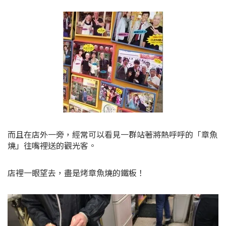
而且在店外一旁，經常可以看見一群站著將熱呼呼的「章魚
燒」往嘴裡送的觀光客。
店裡一眼望去，盡是烤章魚燒的鐵板！