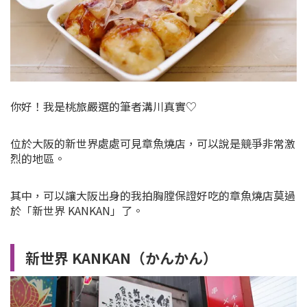
你好！我是桃旅嚴選的筆者溝川真實♡
位於大阪的新世界處處可見章魚燒店，可以說是競爭非常激
烈的地區。
其中，可以讓大阪出身的我拍胸膛保證好吃的章魚燒店莫過
於「新世界 KANKAN」了。
新世界 KANKAN（かんかん）