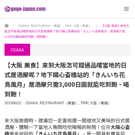
ホーム
OSAKA
,
RESTAURANT（餐廳）
,
TRIP
,
大阪（餐廳）
【大阪 美食】來到大
阪怎可錯過品嚐當地的日式居酒屋呢？地下鐵心斎橋站的「きんいち花鳥風月」居酒屋只需
3,000日圓就能吃到飽、喝到飽！
OSAKA
【大阪 美食】來到大阪怎可錯過品嚐當地的日
式居酒屋呢？地下鐵心斎橋站的「きんいち花
鳥風月」居酒屋只需3,000日圓就能吃到飽、喝
到飽！
2019/6/22
OSAKA
,
RESTAURANT（餐廳）
,
TRIP
,
大阪（餐廳）
來大阪旅遊時，建議您一定要挑選一間道地又美味的日式居
酒屋，體驗一下當地人晚間吃吃喝喝的熱鬧！位在
大阪心斎
橋
黃金地段的
「きんいち花鳥風月」
，是一間具有豐富菜