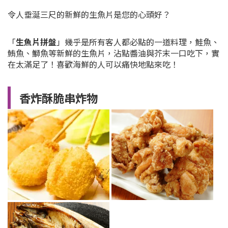
令人垂涎三尺的新鮮的生魚片是您的心頭好？
「
生魚片拼盤
」幾乎是所有客人都必點的一道料理，鮭魚、
鮪魚、鰤魚等新鮮的生魚片，沾點醬油與芥末一口吃下，實
在太滿足了！喜歡海鮮的人可以痛快地點來吃！
香炸酥脆串炸物