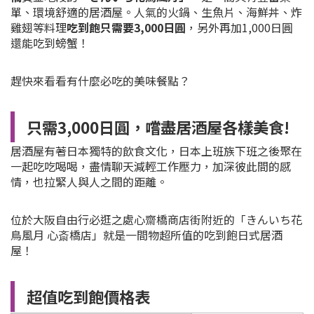
單、環境舒適的居酒屋。人氣的火鍋、生魚片、海鮮丼、炸
雞翅等料理
吃到飽只需要3,000日圓
，另外再加1,000日圓
還能吃到螃蟹！
趕快來看看有什麼必吃的美味餐點？
只需3,000日圓，嚐盡居酒屋各樣美食!
居酒屋有著日本獨特的飲食文化，日本上班族下班之後聚在
一起吃吃喝喝，盡情聊天減輕工作壓力，加深彼此間的感
情，也拉緊人與人之間的距離。
位於大阪自由行必逛之處心齋橋商店街附近的「きんいち花
鳥風月 心斎橋店」就是一間物超所值的吃到飽日式居酒
屋！
超值吃到飽價格表