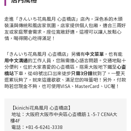
走進「きんいち花鳥風月 心斎橋店」店內，深色系的木頭
裝潢與傳統和風店家氛圍，店家提供個人包廂，適合三兩好
友或家庭聚會需求，座位寬敞舒適，這裡可以讓人放鬆心
情，喝得開心吃得滿足！
「きんいち花鳥風月 心斎橋店」另備有
中文菜單
，也有能
用中文溝通
的工作人員，您無需擔心語言問題。交通地點十
分便利，位於大家喜愛的心斎橋區，搭乘大阪地下鐵至
心斎
橋站
下車，從4B號出口出來徒步
只需3分鐘
就到了。一整天
逛累玩夠了，就來這邊歇歇、滿足您的味蕾吧！另外，付款
時若您現金不夠，也可使用VISA、MasterCard、UC喔！
【kinichi花鳥風月 心斎橋店】
地址：大阪府大阪市中央區心斎橋筋１-5-7 CENA大
樓4F
電話：+81-6-6241-3338