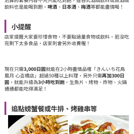
划算的套餐內容不光只能吃到飽，連各式酒精飲料或無酒精
飲料也是能喝到飽，
啤酒
、
日本酒
、
梅酒
等都能盡情喝！
小提醒
店家提醒大家要珍惜食物，不要點過量食物或飲料，若沒吃
完剩下太多食品，店家則會另外收費喔！
現在只需
3,000日圓
就能在2小時盡情品嚐「きんいち花鳥
風月 心斎橋店」超過50種以上料理，另外只需
再加300日
圓
，就能升級為
3小時吃到飽
，生魚片、烤物、炸物、火鍋
通通都能吃得滿足！
追點螃蟹餐或牛排、烤雞串等