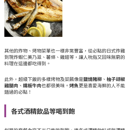
其他的炸物、烤物菜單也一樣非常豐富，從必點的日式炸雞
到現炸蝦仁美乃滋、薯條、雞翅等，讓人吮指又回味無窮的
料理在這邊都吃得到。
此外，超級下飯的多樣烤物及菜餚像是
鹽燒豬柳
、
柚子胡椒
雞腿肉
、
鐵板牛肉
也都很美味。
烤魚
更是喜愛海鮮的人不能
錯過的必點！
各式酒精飲品等喝到飽