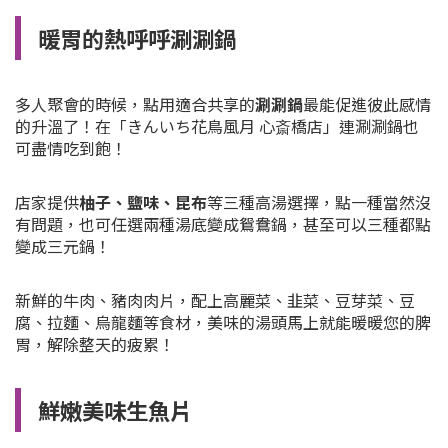
暖胃的熱呼呼涮涮鍋
多人聚會的時候，點用適合共享的
涮涮鍋
最能促進彼此感情
的升溫了！在「きんいち花鳥風月 心斎橋店」連涮涮鍋也
可盡情吃到飽！
店家提供
柚子、鹽味、昆布
等三種高湯選擇，點一種當然沒
有問題，也可任選兩種湯底變成鴛鴦鍋，甚至可以三種都點
變成三元鍋！
新鮮的牛肉、豬肉肉片，配上高麗菜、韭菜、豆芽菜、豆
腐、拉麵、烏龍麵等食材，美味的湯頭馬上就能暖暖您的脾
胃，解除整天的疲累！
鮮嫩美味生魚片