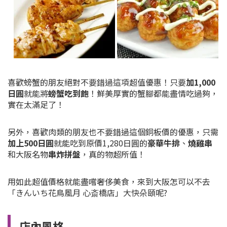
喜歡螃蟹的朋友絕對不要錯過這項超值優惠！只要
加1,000
日圓
就能將
螃蟹吃到飽
！鮮美厚實的蟹腳都能盡情吃過夠，
實在太滿足了！
另外，喜歡肉類的朋友也不要錯過這個銅板價的優惠，只需
加上500日圓
就能吃到原價1,280日圓的
豪華牛排
、
燒雞串
和大阪名物
串炸拼盤
，真的物超所值！
用如此超值價格就能盡嚐奢侈美食，來到大阪怎可以不去
「きんいち花鳥風月 心斎橋店」大快朵頤呢?
店內風格