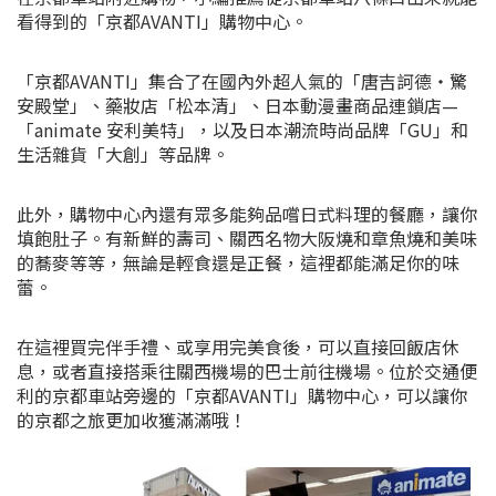
看得到的「京都AVANTI」購物中心。
「京都AVANTI」集合了在國內外超人氣的「唐吉訶德・驚
安殿堂」、藥妝店「松本清」、日本動漫畫商品連鎖店—
「animate 安利美特」，以及日本潮流時尚品牌「GU」和
生活雜貨「大創」等品牌。
此外，購物中心內還有眾多能夠品嚐日式料理的餐廳，讓你
填飽肚子。有新鮮的壽司、關西名物大阪燒和章魚燒和美味
的蕎麥等等，無論是輕食還是正餐，這裡都能滿足你的味
蕾。
在這裡買完伴手禮、或享用完美食後，可以直接回飯店休
息，或者直接搭乘往關西機場的巴士前往機場。位於交通便
利的京都車站旁邊的「京都AVANTI」購物中心，可以讓你
的京都之旅更加收獲滿滿哦！