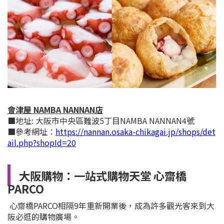
會津屋 NAMBA NANNAN店
■地址: 大阪市中央區難波5丁目NAMBA NANNAN4號
■參考網址：
https://nannan.osaka-chikagai.jp/shops/det
ail.php?shopId=20
大阪購
物：一站式購物天堂 心齋橋
PARCO
心齋橋
PARCO相隔9年重新開業後，成為許多觀光客來到大
阪必逛的購物廣場。