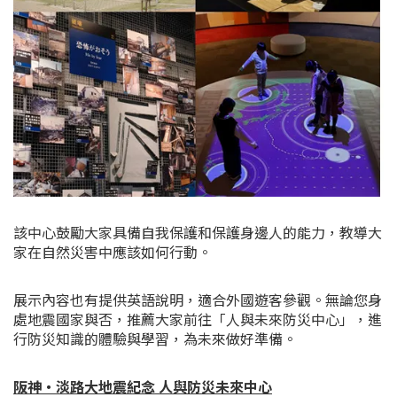
該中心鼓勵大家具備自我保護和保護身邊人的能力，教導大
家在自然災害中應該如何行動。
展示內容也有提供英語說明，適合外國遊客參觀。
無論您身
處地震國家與否，推薦大家前往「人與未來防災中心」，進
行防災知識的體驗與學習，為未來做好準備。
阪神・淡路大地震紀念 人與防災未來中心