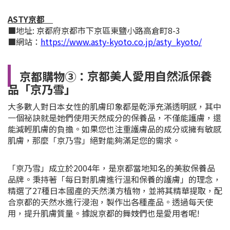
ASTY京都
■地址: 京都府京都市下京區東鹽小路高倉町8-3
■網站：
https://www.asty-kyoto.co.jp/asty_kyoto/
京
都購物③：
京都美人愛用自然派保養
品「京乃雪」
大多數人對日本女性的肌膚印象都是乾淨充滿透明感，其中
一個祕訣就是她們使用天然成分的保養品，不僅能護膚，還
能減輕肌膚的負擔。如果您也注重護膚品的成分或擁有敏感
肌膚，那麼「京乃雪」絕對能夠滿足您的需求。
「京乃雪」成立於2004年，是京都當地知名的美妝保養品
品牌。秉持著「每日對肌膚進行溫和保養的護膚」的理念，
精選了27種日本國產的天然漢方植物，並將其精華提取，配
合京都的天然水進行浸泡，製作出各種產品。透過每天使
用，提升肌膚質量。據說京都的舞妓們也是愛用者呢!