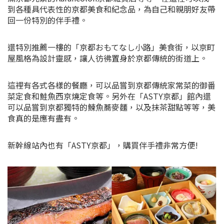
到各種具代表性的京都美食和紀念品，為自己和親朋好友帶
回一份特別的伴手禮。
還特別推薦一樓的「京都おもてなし小路」美食街，以京町
屋風格為設計靈感，讓人彷彿置身於京都傳統的街道上。
這裡有各式各樣的餐廳，可以品嘗到京都傳統家常菜的御番
菜定食和鮭魚西京燒定食等。另外在「ASTY京都」館內還
可以品嘗到京都獨特的鰊魚蕎麥麵，以及抹茶甜點等等，美
食真的是應有盡有。
新幹線站內也有「ASTY京都」，購買伴手禮非常方便!