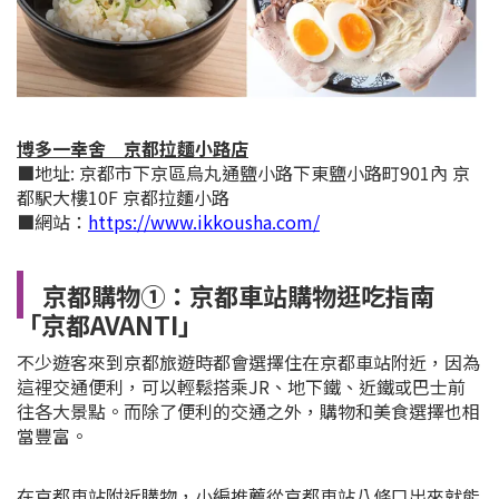
博多一幸舍 京都拉麵小路店
■地址: 京都市下京區烏丸通鹽小路下東鹽小路町901內 京
都駅大樓10F 京都拉麵小路
■網站：
https://www.ikkousha.com/
京都購物①：
京都車站購物逛吃指南
「京都AVANTI」
不少遊客來到京都旅遊時都會選擇住在京都車站附近，因為
這裡交通便利，可以輕鬆搭乘JR、地下鐵、近鐵或巴士前
往各大景點。而除了便利的交通之外，購物和美食選擇也相
當豐富。
在京都車站附近購物，小編推薦從京都車站八條口出來就能