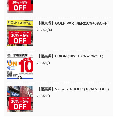
【優惠券】GOLF PARTNER(10%+5%OFF)
2023/8/14
【優惠券】EDION (10% + 7%or5%OFF)
2023/6/1
【優惠券】Victoria GROUP (10%+5%OFF)
2023/6/1