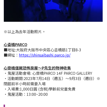
※以上為去年活動照片。
心斎橋PARCO
■地址:大阪府大阪市中央區心斎橋筋1丁目8-3
■網址：
https://shinsaibashi.parco.jp/
心齋橋僵屍恐怖房屋～P先生的物神收集
・鬼屋活動會場: 心齋橋PARCO 14F PARCO GALLERY
・活動期間:2023年7月14日（週五）～9月3日（週日）
※
閉館前半小時前需要入場
・入場費:1,000日圓 (含税)學齡前兒童免費
・鬼屋活動：13:00~20:00