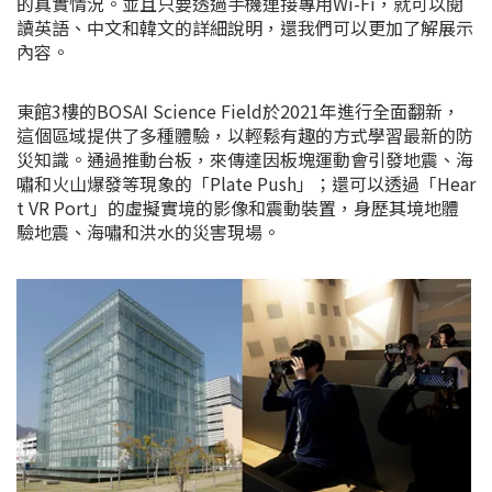
的真實情況。並且只要透過手機連接專用Wi-Fi，就可以閱
讀英語、中文和韓文的詳細說明，還我們可以更加了解展示
內容。
東館3樓的BOSAI Science Field於2021年進行全面翻新，
這個區域提供了多種體驗，以輕鬆有趣的方式學習最新的防
災知識。通過推動台板，來傳達因板塊運動會引發地震、海
嘯和火山爆發等現象的「Plate Push」；還可以透過「Hear
t VR Port」的虛擬實境的影像和震動裝置，身歷其境地體
驗地震、海嘯和洪水的災害現場。