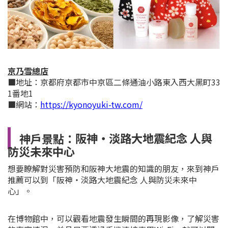
京乃雪總店
■地址：京都府京都市中京區二條通油小路東入西大黑町33
1番地1
■網站：
https://kyonoyuki-tw.com/
神戶景點：
阪神・淡路大地震紀念 人與
防災未來中心
想要瞭解對災害預防和阪神大地震的知識的朋友，來到神戶
推薦可以到「阪神・淡路大地震紀念 人與防災未來中
心」。
在博物館中，可以觀看地震發生瞬間的再現影像，了解災害