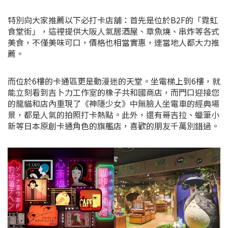
特別向大家推薦以下必打卡店舖：首先是位於B2F的「霓虹
食堂街」，這裡提供大阪人氣居酒屋、章魚燒、串炸等各式
美食，不僅美味可口，價格也相當實惠，連當地人都大力推
薦。
而位於6樓的卡通區更是動漫迷的天堂。坐電梯上到6樓，就
能立刻看到吉卜力工作室的橡子共和國商店，而門口迎接您
的龍貓和店內重現了《神隱少女》中無臉人坐電車的經典場
景，都是人氣的拍照打卡熱點。此外，還有哥吉拉、蠟筆小
新等日本原創卡通角色的旗艦店，喜歡的朋友千萬別錯過。