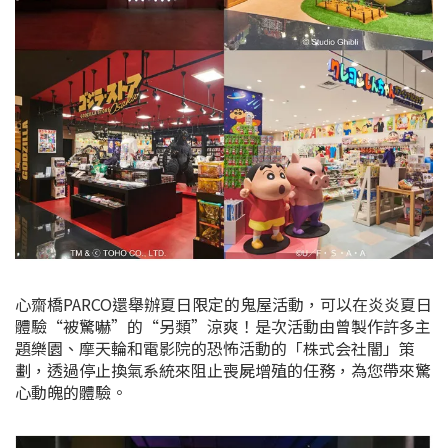
心齋橋PARCO還舉辦夏日限定的鬼屋活動，可以在炎炎夏日
體驗“被驚嚇”的“另類”涼爽！是次活動由曾製作許多主
題樂園、摩天輪和電影院的恐怖活動的「株式会社闇」策
劃，透過停止換氣系統來阻止喪屍增殖的任務，為您帶來驚
心動魄的體驗。