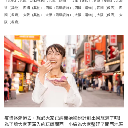
（其他）
,
兵庫（活動設施）
,
兵庫（購物）
,
兵庫（飯店）
,
兵庫（餐廳）
,
北海
道（其他）
,
四國（其他）
,
四國（活動設施）
,
四國（購物）
,
四國（飯店）
,
四
國（餐廳）
,
大阪（其他）
,
大阪（活動設施）
,
大阪（購物）
,
大阪（飯店）
,
大
阪（餐廳）
疫情逐漸過去，想必大家已經開始紛紛計劃出國旅遊了吧!
為了讓大家更深入的玩轉關西，小編為大家整理了關西地區