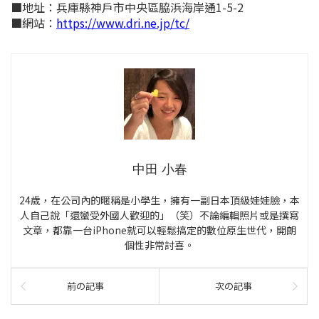
■地址：兵庫縣神戶市中央區脇浜海岸通1-5-2
■網站：
https://www.dri.ne.jp/tc/
中田 小春
24歲，在公司內的暱稱是小學生，擁有一副日本頂級娃娃臉，本
人自己說「還蠻受外國人歡迎的」（笑）不論編輯照片或是撰寫
文章，都靠一台iPhone就可以輕鬆搞定的數位原生世代，開朗
個性非常討喜。
前の記事
次の記事