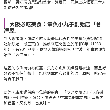
最新、最好玩的景點和美食，讓我們一同踏上這個夏天令人
期待已久的旅程吧
。
大阪必吃
美食：章魚小丸子創始店「會
津屋」
到大阪旅遊，怎能不吃大阪最具代表性的美食章魚燒呢?想
吃最原始、最正宗的，推薦來這間創立於昭和8年（1933
年），有90年歷史，位於人氣旅遊鬧區「難波」的章魚燒創
始店「會津屋」。
這裡的章魚燒沒有紅薑，只有章魚和天婦羅麵衣渣，而且烤
好後不加任何醬汁，能吃到章魚和麵糊的原汁原味，吃起來
清爽不膩口。
此外，店家還供應章魚燒的前身─「ラヂオ焼き」(收音機
燒)。是用牛筋、蒟蒻、蔥等等代替章魚的章魚燒，口感更
加豐富，又別有一番風味。