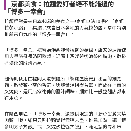
京都美食：拉麵愛好者絕不能錯過的
「博多一幸舍」
拉麵絕對是來日本必嚐的美食之一!京都車站10樓的「京都
拉麵小路」，集結了來自日本各地的人氣拉麵店，當中特別
推薦來自九州的「博多一幸舍」。
「博多一幸舍」被譽為泡系豚骨拉麵的始祖，店家的湯頭使
用大量豚骨長時間熬製，湯面上漂浮著奶油般的脂泡，散發
著濃郁的豚骨香氣。
麵條則使用由福岡人氣製麵所「製麺屋慶史」出品的細寬
麵，散發著小麥的香氣，與豚骨湯相得益彰。而放在上面的
叉燒肉，是用店家祕傳的醬汁調味，細節比一般拉麵店都來
得用心。
在關西地區，「博多一幸舍」還提供限定的「溏心蛋蔥叉燒
肉麵」哦。
如果只吃拉麵覺得意猶未盡，推薦加點一碗「博
多明太子丼飯」或「叉燒沙拉醬丼飯」，滿足您的胃和味