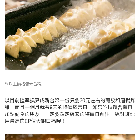
※以上價格皆未含稅
以目前匯率換算成新台幣一份只要20元左右的煎餃和唐揚炸
雞，而且一個月就有8天的特價歡喜日，如果吃拉麵習慣再
加點副食的朋友，一定要鎖定店家的特價日前往，絕對讓你
用最高的CP值大飽口福喔！