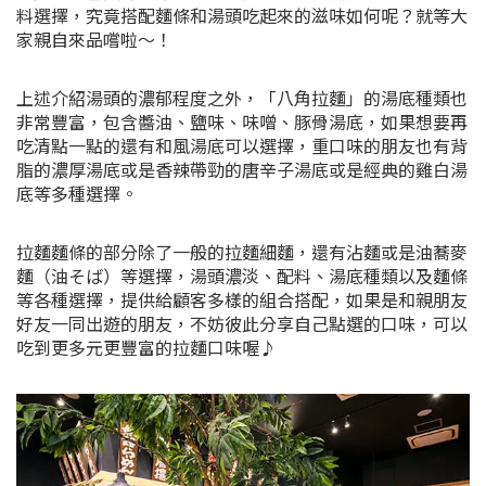
料選擇，究竟搭配麵條和湯頭吃起來的滋味如何呢？就等大
家親自來品嚐啦～！
上述介紹湯頭的濃郁程度之外，「八角拉麵」的湯底種類也
非常豐富，包含醬油、鹽味、味噌、豚骨湯底，如果想要再
吃清點一點的還有和風湯底可以選擇，重口味的朋友也有背
脂的濃厚湯底或是香辣帶勁的唐辛子湯底或是經典的雞白湯
底等多種選擇。
拉麵麵條的部分除了一般的拉麵細麵，還有沾麵或是油蕎麥
麵（油そば）等選擇，湯頭濃淡、配料、湯底種類以及麵條
等各種選擇，提供給顧客多樣的組合搭配，如果是和親朋友
好友一同出遊的朋友，不妨彼此分享自己點選的口味，可以
吃到更多元更豐富的拉麵口味喔♪