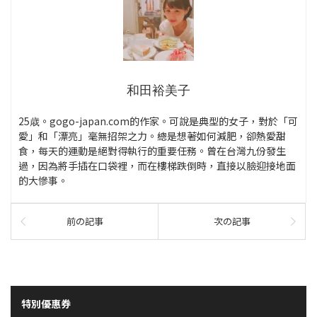
和田裕美子
25歳。gogo-japan.com的作家。可說是典型的女子，對於「可
愛」和「漂亮」毫無招架之力。總是想著如何減肥，卻熱愛甜
食，每天的運動是絕對得執行的重要任務。曾在台灣九份發生
過，因為將手插在口袋裡，而在樓梯跌倒時，直接以臉迎接地面
的大慘事。
前の記事
次の記事
特別優惠券