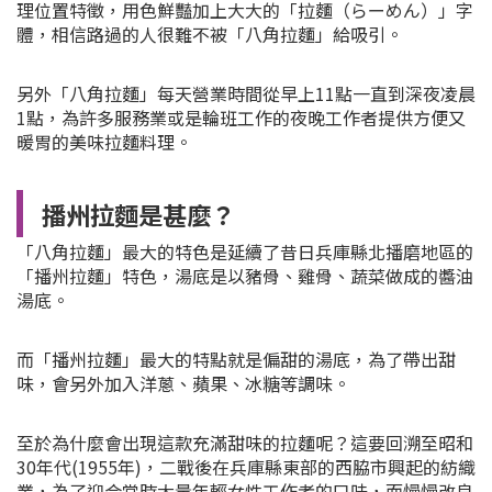
理位置特徵，用色鮮豔加上大大的「拉麵（らーめん）」字
體，相信路過的人很難不被「八角拉麵」給吸引。
另外「八角拉麵」每天營業時間從早上11點一直到深夜凌晨
1點，為許多服務業或是輪班工作的夜晚工作者提供方便又
暖胃的美味拉麵料理。
播州拉麵是甚麼？
「八角拉麵」最大的特色是延續了昔日兵庫縣北播磨地區的
「播州拉麵」特色，湯底是以豬骨、雞骨、蔬菜做成的醬油
湯底。
而「播州拉麵」最大的特點就是偏甜的湯底，為了帶出甜
味，會另外加入洋蔥、蘋果、冰糖等調味。
至於為什麼會出現這款充滿甜味的拉麵呢？這要回溯至昭和
30年代(1955年)，二戰後在兵庫縣東部的西脇市興起的紡織
業，為了迎合當時大量年輕女性工作者的口味，而慢慢改良