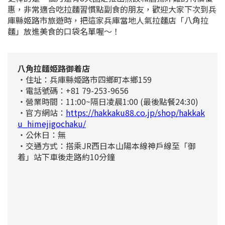
惠，非常適合吃拉麵習慣點副食的朋友，歡迎大家下次到兵
庫縣姬路市旅遊時，把這家兵庫當地人氣拉麵店「八角拉
麵」放進美食的口袋名單喔～！
八角拉麵姫路御着店
・住址：兵庫縣姫路市四鄉町本鄉159
・電話號碼：+81 79-253-9656
・營業時間：11:00~隔日凌晨1:00 (最後點餐24:30)
・官方網站：
https://hakkaku88.co.jp/shop/hakkak
u_himejigochaku/
・公休日：無
・交通方式：搭乘JR西日本山陽本線神戶線至「御
着」站下車後走路約10分鐘