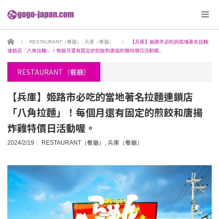
ホーム
RESTAURANT（餐廳）
,
兵庫（餐廳）
【兵庫】姬路市必吃的當地著名拉麵
連鎖店「八角拉麵」！每個月還有固定的煎餃和唐揚炸雞特價日活動喔。
RESTAURANT（餐廳）
【兵庫】姬路市必吃的當地著名拉麵連鎖店
「八角拉麵」！每個月還有固定的煎餃和唐揚
炸雞特價日活動喔。
2024/2/19
RESTAURANT（餐廳）
,
兵庫（餐廳）