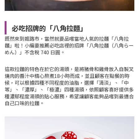
必吃招牌的「八角拉麵」
既然來到姬路市，當然就要品嚐當地人氣的拉麵「八角拉
麵」啦！小編要推薦必吃店裡的招牌「八角拉麵（八角らー
めん）」不含稅 740 日圓。
這款拉麵的特色在於它的湯頭，是將豬骨和雞骨放入自製叉
燒肉的醬汁中精心熬煮18小時而成，並且顧客在點餐的時
候，可以根據四種不同程度的油脂，選擇「清淡」、「中
等」、「濃厚」、「極濃」四種湯頭，依照顧客喜好提供多
種濃郁程度湯頭的貼心服務，希望讓顧客能夠品嚐到最適合
自己口味的拉麵。