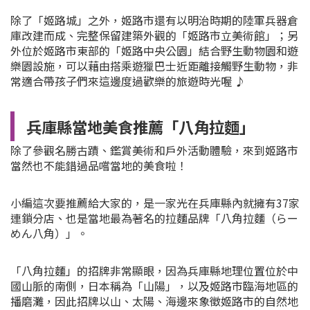
除了「姬路城」之外，姬路市還有以明治時期的陸軍兵器倉
庫改建而成、完整保留建築外觀的「姬路市立美術館」；另
外位於姬路市東部的「姬路中央公園」結合野生動物園和遊
樂園設施，可以藉由搭乘遊獵巴士近距離接觸野生動物，非
常適合帶孩子們來這邊度過歡樂的旅遊時光喔 ♪
兵庫縣當地美食推薦「八角拉麵」
除了參觀名勝古蹟、鑑賞美術和戶外活動體驗，來到姬路市
當然也不能錯過品嚐當地的美食啦！
小編這次要推薦給大家的，是一家光在兵庫縣內就擁有37家
連鎖分店、也是當地最為著名的拉麵品牌「八角拉麵（らー
めん八角）」。
「八角拉麵」的招牌非常顯眼，因為兵庫縣地理位置位於中
國山脈的南側，日本稱為「山陽」，以及姬路市臨海地區的
播磨灘，因此招牌以山、太陽、海邊來象徵姬路市的自然地