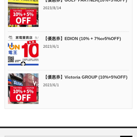
【優惠券】GOLF PARTNER(10%+5%OFF)
2023/8/14
【優惠券】EDION (10% + 7%or5%OFF)
2023/6/1
【優惠券】Victoria GROUP (10%+5%OFF)
2023/6/1