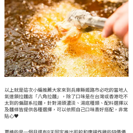
以上就是這次小編推薦大家來到兵庫縣姬路市必吃的當地人
氣連鎖拉麵店「八角拉麵」，除了口味是在台灣或香港吃不
太到的偏甜系拉麵，針對湯頭濃淡、湯底種類、配料選擇以
及麵條皆提供各種選擇，可以依照自己口味喜好搭配，非常
貼心♥
更棒的是一個月還有8天固定推出煎餃和唐揚炸雞的特價優