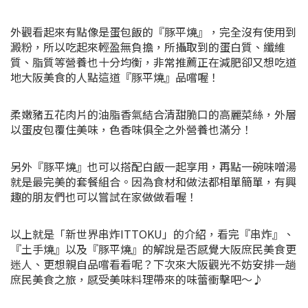
外觀看起來有點像是蛋包飯的『豚平燒』，完全沒有使用到
澱粉，所以吃起來輕盈無負擔，所攝取到的蛋白質、纖維
質、脂質等營養也十分均衡，非常推薦正在減肥卻又想吃道
地大阪美食的人點這道『豚平燒』品嚐喔！
柔嫩豬五花肉片的油脂香氣結合清甜脆口的高麗菜絲，外層
以蛋皮包覆住美味，色香味俱全之外營養也滿分！
另外『豚平燒』也可以搭配白飯一起享用，再點一碗味噌湯
就是最完美的套餐組合。因為食材和做法都相單簡單，有興
趣的朋友們也可以嘗試在家做做看喔！
以上就是「
新世界串炸ITTOKU
」的介紹，看完『串炸』、
『土手燒』以及『豚平燒』的解說是否感覺大阪庶民美食更
迷人、更想親自品嚐看看呢？下次來大阪觀光不妨安排一趟
庶民美食之旅，感受美味料理帶來的味蕾衝擊吧～♪