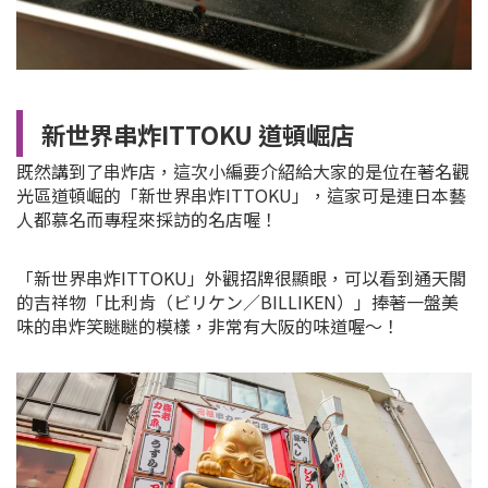
新世界串炸ITTOKU 道頓崛店
既然講到了串炸店，這次小編要介紹給大家的是位在著名觀
光區道頓崛的「
新世界串炸ITTOKU
」，這家可是連日本藝
人都慕名而專程來採訪的名店喔！
「
新世界串炸ITTOKU
」外觀招牌很顯眼，可以看到通天閣
的吉祥物「比利肯（ビリケン／BILLIKEN）」捧著一盤美
味的串炸笑瞇瞇的模樣，非常有大阪的味道喔～！