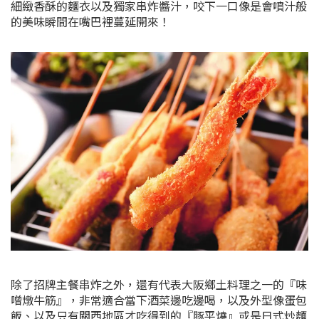
細緻香酥的麵衣以及獨家串炸醬汁，咬下一口像是會噴汁般
的美味瞬間在嘴巴裡
蔓延開來！
除了招牌主餐串炸之外，還有代表大阪鄉土料理之一的『味
噌燉牛筋』，非常適合當下酒菜邊吃邊喝，以及外型像蛋包
飯、以及只有關西地區才吃得到的『豚平燒』或是日式炒麵