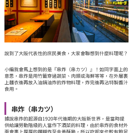
說到了大阪代表性的庶民美食，大家會聯想到什麼料理呢？
小編我會馬上想到的是『串炸（串カツ）』！如同字面上的
意思，串炸是用竹籤穿過蔬菜、肉類或海鮮等等，在外層裹
上麵衣後再放入油鍋油炸的炸物料理，炸完後再沾特製醬汁
食用。
串炸（串カツ）
據說串炸的起源自1920年代後期的大阪新世界，是當時提
供給讓勞動階級的人當作下酒菜的料理，由於串炸的食材外
面會裹上厚厚的麵糊炸至金黃酥脆，所以吃起來也較有飽足