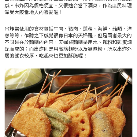
感。串炸因為價格便宜、又很適合當下酒菜，作為庶民料理
深受大阪當地人的喜愛喔！
串炸常使用的食材包括牛肉、豬肉、蓮藕、海鮮、菇類、洋
蔥等等，乍聽之下感覺很像日本的天婦羅，但是兩者最大的
不同是在於麵糊的內容，天婦羅麵糊是用水、麵粉和雞蛋調
配而成的；而串炸則是用高筋麵粉以及麵包粉，所以串炸外
層的麵衣較厚，吃起來也更加酥脆喔！