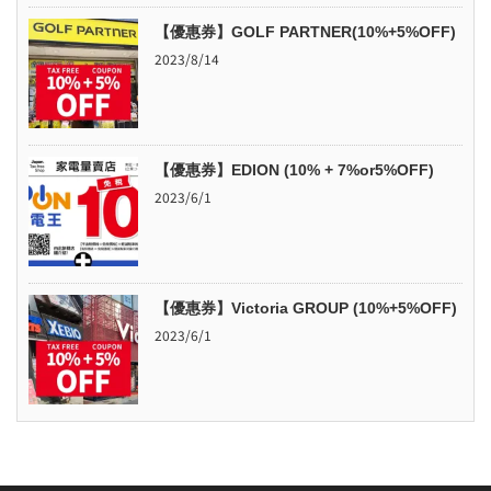
【優惠券】GOLF PARTNER(10%+5%OFF)
2023/8/14
【優惠券】EDION (10% + 7%or5%OFF)
2023/6/1
【優惠券】Victoria GROUP (10%+5%OFF)
2023/6/1