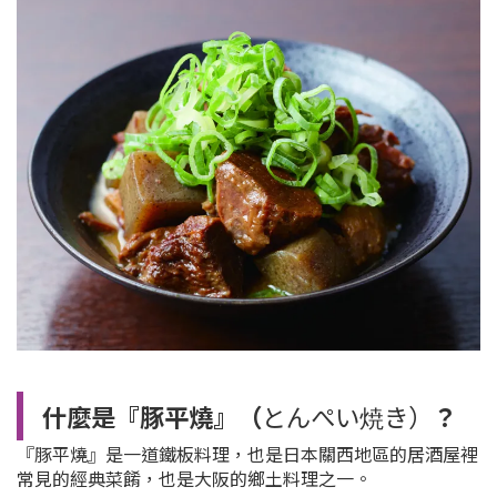
什麼是『豚平燒』（
とんぺい焼き）
？
『豚平燒』
是一道鐵板料理，也是日本關西地區的居酒屋裡
常見的經典菜餚，也是大阪的鄉土料理之一。