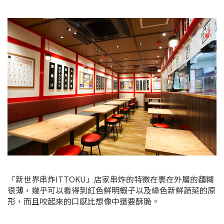
「新世界串炸ITTOKU」店家串炸的特徵在裹在外層的麵糊
很薄，幾乎可以看得到紅色鮮明蝦子以及綠色新鮮蔬菜的原
形，而且咬起來的口感比想像中還要酥脆。