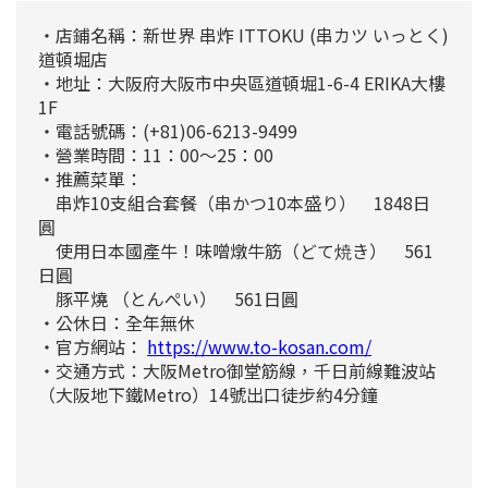
・店鋪名稱：新世界 串炸 ITTOKU (串カツ いっとく)
道頓堀店
・地址：大阪府大阪市中央區道頓堀1-6-4 ERIKA大樓
1F
・電話號碼：(+81)06-6213-9499
・營業時間：11：00～25：00
・推薦菜單：
串炸10支組合套餐（串かつ10本盛り） 1848日
圓
使用日本國產牛！味噌燉牛筋（どて焼き） 561
日圓
豚平燒 （とんぺい） 561日圓
・公休日：全年無休
・官方網站：
https://www.to-kosan.com/
・交通方式：大阪Metro御堂筋線，千日前線難波站
（大阪地下鐵Metro）14號出口徒步約4分鐘