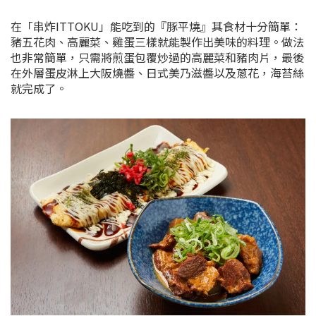
在「串炸ITTOKU」能吃到的
『豚平燒』其食材十分簡單：
豬五花肉、高麗菜、雞蛋三樣就能製作出美味的料理。做法
也非常簡單，只需將煎蛋包覆炒過的高麗菜和豬肉片，最後
在外層蛋皮淋上大阪燒醬、日式美乃滋醬以及蔥花，海苔絲
就完成了。