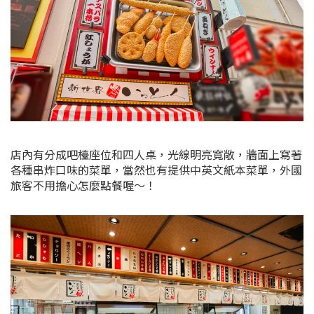
店內有分成吧檯座位和四人桌，光線明亮寬敞，牆面上寫著
各種串炸口味的菜單，當然也有提供中英文紙本菜單，外國
旅客不用擔心怎麼點餐喔～！