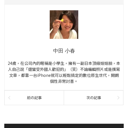
中田 小春
24歲，在公司內的暱稱是小學生，擁有一副日本頂級娃娃臉，本
人自己說「還蠻受外國人歡迎的」（笑）不論編輯照片或是撰寫
文章，都靠一台iPhone就可以輕鬆搞定的數位原生世代，開朗
個性非常討喜。
前の記事
次の記事