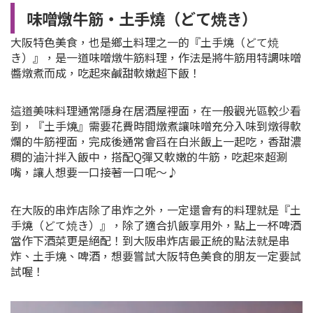
味噌燉牛筋・土手燒（どて焼き）
大阪特色美食，也是鄉土料理之一的『土手燒
（どて焼
き）
』，是一道味噌燉牛筋料理，作法是將牛筋用特調味噌
醬燉煮而成，吃起來鹹甜軟嫩超下飯！
這道美味料理通常隱身在居酒屋裡面，在一般觀光區較少看
到，『土手燒』需要花費時間燉煮讓味噌充分入味到燉得軟
爛的牛筋裡面，完成後通常會舀在白米飯上一起吃，香甜濃
稠的滷汁拌入飯中，搭配Q彈又軟嫩的牛筋，吃起來超涮
嘴，讓人想要一口接著一口呢～♪
在大阪的串炸店除了串炸之外，一定還會有的料理就是
『土
手燒
（どて焼き）
』，除了適合扒飯享用外，點上一杯啤酒
當作下酒菜更是絕配！到大阪串炸店最正統的點法就是串
炸、土手燒、啤酒，想要嘗試大阪特色美食的朋友一定要試
試喔！