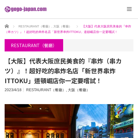
ホーム
RESTAURANT（餐廳）
,
大阪（餐廳）
【大阪】代表大阪庶民美食的『串炸
（串カツ）』！超好吃的串炸名店「新世界串炸ITTOKU」道頓崛店你一定要嚐試！
RESTAURANT（餐廳）
【大阪】代表大阪庶民美食的『串炸（串カ
ツ）』！超好吃的串炸名店「新世界串炸
ITTOKU」道頓崛店你一定要嚐試！
2023/4/18
RESTAURANT（餐廳）
,
大阪（餐廳）