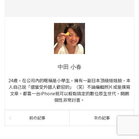
中田 小春
24歲，在公司內的暱稱是小學生，擁有一副日本頂級娃娃臉，本
人自己說「還蠻受外國人歡迎的」（笑）不論編輯照片或是撰寫
文章，都靠一台iPhone就可以輕鬆搞定的數位原生世代，開朗
個性非常討喜。
前の記事
次の記事