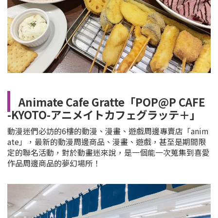
Animate Cafe Gratte「POP@P CAFE
-KYOTO-アニメイトカフェグラッテ＋」
動漫迷們必訪的6樓的動漫、漫畫、遊戲周邊專賣店「anim
ate」，
最新的動漫周邊商品、漫畫、遊戲，甚至是期間限
定的聯名活動，對於動畫迷來說，是一個能一次蒐集到喜愛
作品周邊商品的夢幻場所！