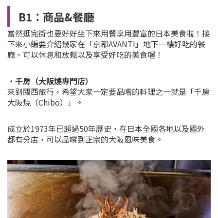
B1：商品&餐廳
當然逛完街也要好好坐下來用餐享用豐富的日本美食啦！接
下來小編要介紹幾家在「京都AVANTI」地下一樓好吃的餐
廳，可以休息和放鬆以及享受好吃的美食喔！
・
千房（大阪燒專門店）
來到關西旅行，希望大家一定要品嚐的料理之一就是「千房
大阪燒（Chibo）」。
成立於1973年已超過50年歷史，在日本全國各地以及國外
都有分店，可以品嚐到正宗的大阪風味美食。