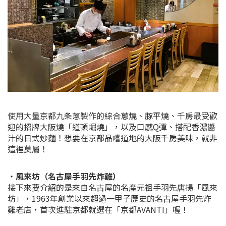
使用大量京都九条蔥製作的綜合蔥燒、豚平燒、千房最受歡
迎的招牌大阪燒「道頓堀燒」，以及口感Q彈、搭配香濃醬
汁的日式炒麵！想要在京都品嚐道地的大阪千房美味，就非
這裡莫屬！
・
風來坊（名古屋手羽先炸雞）
接下來要介紹的是來自名古屋的名產元祖手羽先唐揚「風來
坊」，1963年創業以來超過一甲子歷史的名古屋手羽先炸
雞老店，首次進駐京都就選在「京都AVANTI」喔！