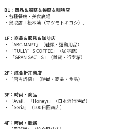
B1：
商品＆服務＆餐廳＆咖啡店
・各種餐廳・美食廣場
・藥妝店「松本清（マツモトキヨシ）」
1F：商品＆服務＆咖啡店
・「ABC-MART」（鞋類・運動用品）
・「TULLY’S COFFEE」（咖啡廳）
・ 「GRAN SAC’S」（雜貨・行李箱）
2F：綜合折扣商店
・「唐吉訶德」（時尚・商品・食品）
3F：時尚・商品
・「Avail」「Honeys」（日本流行時尚）
・「Seria」（100日圓商店）
4F：時尚・服務