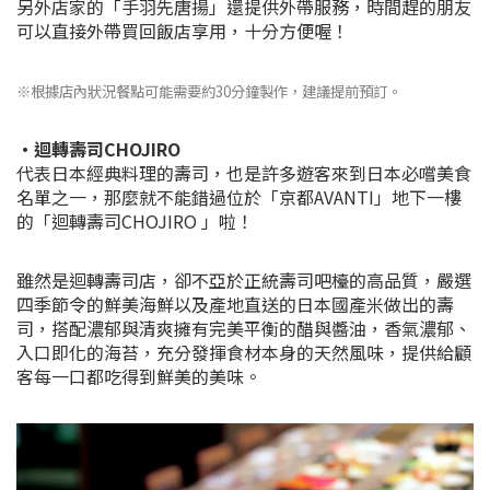
另外店家的「手羽先唐揚」還提供外帶服務，時間趕的朋友
可以直接外帶買回飯店享用，十分方便喔！
※根據店內狀況餐點可能需要約30分鐘製作，建議提前預訂。
・
迴轉壽司CHOJIRO
代表日本經典料理的壽司，也是許多遊客來到日本必嚐美食
名單之一，那麼就不能錯過位於「京都AVANTI」地下一樓
的「迴轉壽司CHOJIRO 」啦！
雖然是迴轉壽司店，卻不亞於正統壽司吧檯的高品質，嚴選
四季節令的鮮美海鮮以及產地直送的日本國產米做出的壽
司，搭配濃郁與清爽擁有完美平衡的醋與醬油，香氣濃郁、
入口即化的海苔
，充分發揮食材本身的天然風味，提供給顧
客每一口都吃得到鮮美的美味。