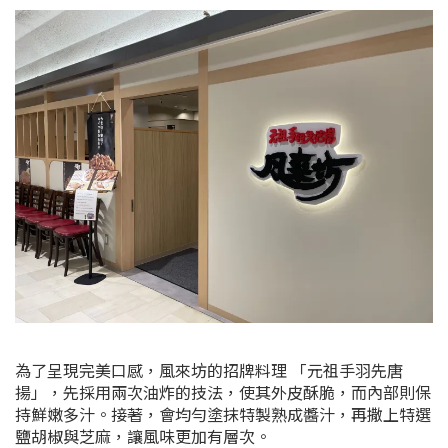
為了呈現完美口感，風來坊的招牌料理 「元祖手羽先唐
揚」，先採用兩次油炸的技法，使其外皮酥脆，而內部則保
持鮮嫩多汁。接著，會均勻塗抹特製熟成醬汁，再撒上特選
鹽胡椒與芝麻，讓風味更加有層次。