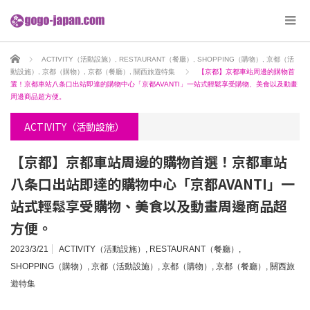
ホーム
ACTIVITY（活動設施）
,
RESTAURANT（餐廳）
,
SHOPPING（購物）
,
京都（活
動設施）
,
京都（購物）
,
京都（餐廳）
,
關西旅遊特集
【京都】京都車站周邊的購物首
選！京都車站八条口出站即達的購物中心「京都AVANTI」一站式輕鬆享受購物、美食以及動畫
周邊商品超方便。
ACTIVITY（活動設施）
【京都】京都車站周邊的購物首選！京都車站
八条口出站即達的購物中心「京都AVANTI」一
站式輕鬆享受購物、美食以及動畫周邊商品超
方便。
2023/3/21
ACTIVITY（活動設施）
,
RESTAURANT（餐廳）
,
SHOPPING（購物）
,
京都（活動設施）
,
京都（購物）
,
京都（餐廳）
,
關西旅
遊特集