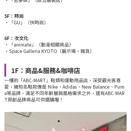
・「思夢樂」（綜合服裝店）
5F：時尚
・「GU」（快時尚）
6F：次文化
・「animate」（動漫相關商品）
・Space Galleria KYOTO（展示場・雜貨）
1F：商品&服務&咖啡店
一樓的「ABC-MART」鞋類和運動用品店，深受觀光客喜
愛，擁知名鞋款像是 Nike、Adidas、New Balance、Pum
a等品牌，滿足不同年齡層與風格需求之外，還有ABC-MAR
T原創品牌商品可供選購喔！