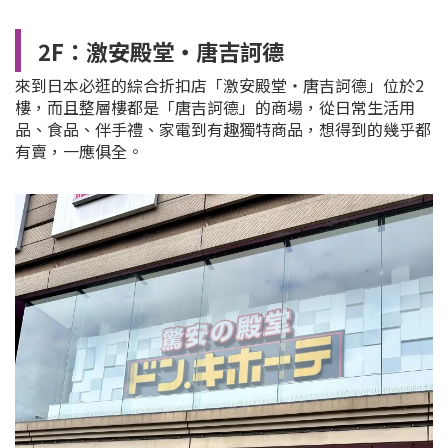
2F：激安殿堂・唐吉訶德
來到日本必逛的綜合折扣店「激安殿堂・唐吉訶德」位於2
樓，而且
整層樓都是「唐吉訶德」的商場，從日常生活用
品、食品、伴手禮、家電到有趣獨特商品，想得到的幾乎都
有賣，一應俱全。