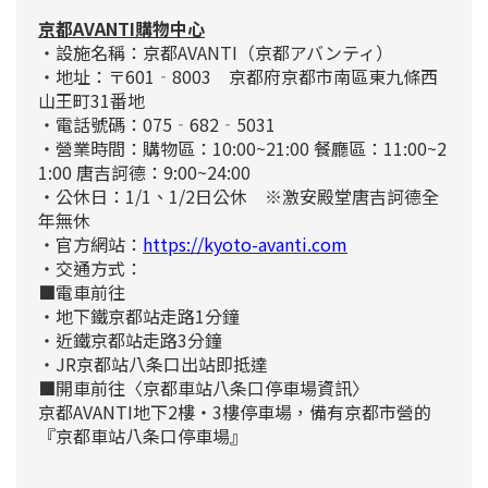
京都AVANTI購物中心
・設施名稱：京都AVANTI（京都アバンティ）
・地址：〒601‐8003 京都府京都市南區東九條西
山王町31番地
・電話號碼：075‐682‐5031
・營業時間：購物區：10:00~21:00 餐廳區：11:00~2
1:00 唐吉訶德：9:00~24:00
・公休日：1/1、1/2日公休 ※激安殿堂唐吉訶德全
年無休
・官方網站：
https://kyoto-avanti.com
・交通方式：
■電車前往
・地下鐵京都站走路1分鐘
・近鐵京都站走路3分鐘
・JR京都站八条口出站即抵達
■開車前往
〈京都車站八条口停車場資訊〉
京都AVANTI地下2樓
・3樓停車場，備有京都市營的
『京都車站八条口停車場』