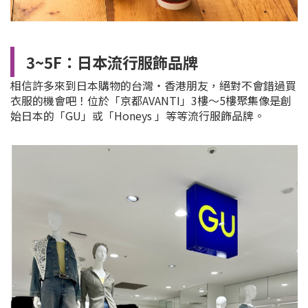
3~5F：日本流行服飾品牌
相信許多來到日本購物的台灣・香港朋友，絕對不會錯過買
衣服的機會吧！位於「京都AVANTI」3樓～5樓聚集像是創
始日本的「GU」或「Honeys 」等等流行服飾品牌。