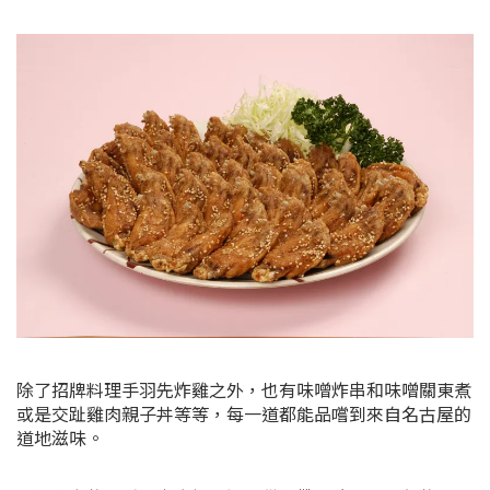
除了招牌料理手羽先炸雞之外，也有味噌炸串和味噌關東煮
或是交趾雞肉親子丼等等，每一道都能品嚐到來自名古屋的
道地滋味。