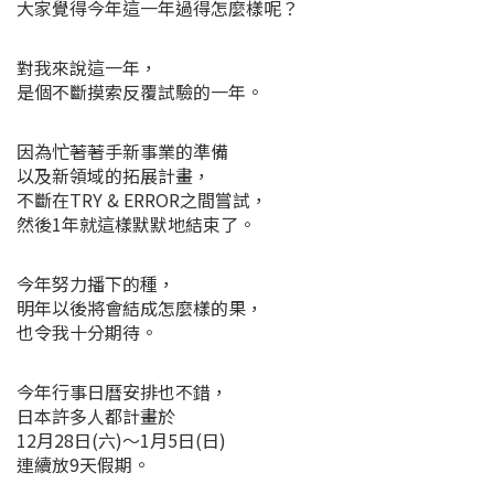
大家覺得今年這一年過得怎麼樣呢？
對我來說這一年，
是個不斷摸索反覆試驗的一年。
因為忙著著手新事業的準備
以及新領域的拓展計畫，
不斷在TRY & ERROR之間嘗試，
然後1年就這樣默默地結束了。
今年努力播下的種，
明年以後將會結成怎麼樣的果，
也令我十分期待。
今年行事日曆安排也不錯，
日本許多人都計畫於
12月28日(六)～1月5日(日)
連續放9天假期。