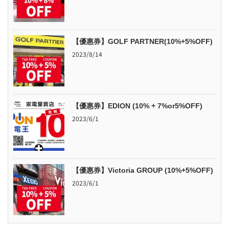
【優惠券】GOLF PARTNER(10%+5%OFF)
2023/8/14
【優惠券】EDION (10% + 7%or5%OFF)
2023/6/1
【優惠券】Victoria GROUP (10%+5%OFF)
2023/6/1