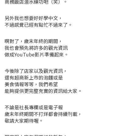
商務飯店潛水練功吧（笑）。
另外我也想要好好學中文，
不過感覺已經有點忙不過來了。
啊對了，歲末年終的期間，
我也會預先將許多的觀光資訊
做成YouTube影片準備起來。
今後除了店家以及觀光資訊，
還有超商新上市的泡麵或是
美食情報等等，我們希望
能夠提供更完整充實的資訊給大家。
不論是社長專欄或是電子報
歲末年終期間不打烊都會持續刊載，
敬請大家期待喔。