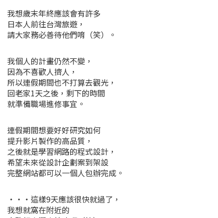
我想歲末年終應該會有許多
日本人前往台灣旅遊，
請大家務必善待他們唷（笑）。
我個人的計畫仍然不變，
因為不喜歡人擠人，
所以連假期間也不打算去觀光，
回老家1天之後，剩下的時間
就準備職場進修事宜。
連假期間想要好好研究如何
提升影片製作的高品質，
之後就是學習網路的程式設計，
希望未來從設計企劃案到架設
完整網站都可以一個人包辦完成。
・・・這樣9天應該很快就過了，
我想就窩在附近的