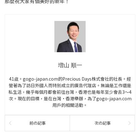
那麼祝大家有個美好的新年！
増山 順一
41歳。gogo-japan.com的Precious Days株式會社的社長。經
營著為了訪日外國人而特別成立的廣告代理店。無論是工作還是
私生活，幾乎每個月都會前往台灣，香港也是每年至少會去3～4
次。現在的目標，是在台灣·香港舉辦，為了gogo-japan.com
用戶的相關活動。
前の記事
次の記事