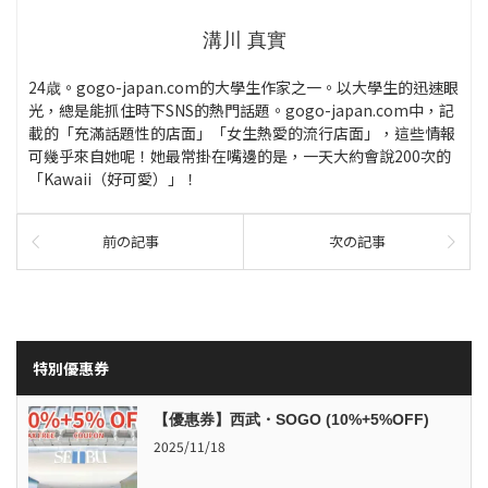
溝川 真實
24歳。gogo-japan.com的大學生作家之一。以大學生的迅速眼
光，總是能抓住時下SNS的熱門話題。gogo-japan.com中，記
載的「充滿話題性的店面」「女生熱愛的流行店面」，這些情報
可幾乎來自她呢！她最常掛在嘴邊的是，一天大約會說200次的
「Kawaii（好可愛）」！
前の記事
次の記事
特別優惠券
【優惠券】西武・SOGO (10%+5%OFF)
2025/11/18