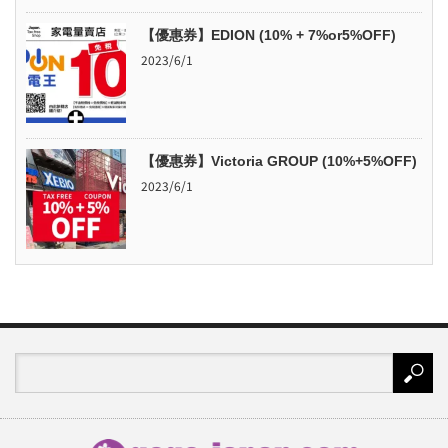
【優惠券】EDION (10% + 7%or5%OFF)
2023/6/1
【優惠券】Victoria GROUP (10%+5%OFF)
2023/6/1