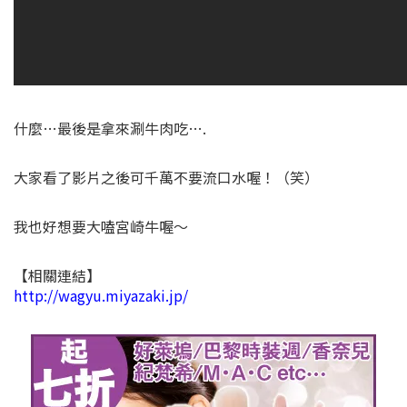
什麼…最後是拿來涮牛肉吃….
大家看了影片之後可千萬不要流口水喔！（笑）
我也好想要大嗑宮崎牛喔～
【相關連結】
http://wagyu.miyazaki.jp/