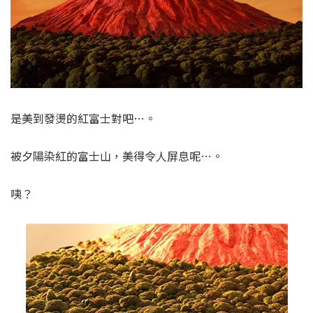
是美到發燙的紅富士對吧…。
被夕陽染紅的富士山，美得令人屏息呢…。
咦？