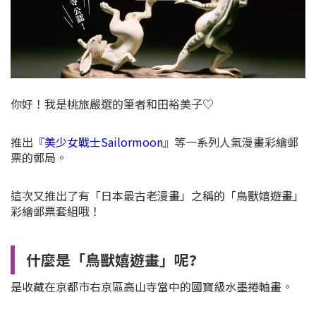
你好！我是桃旅嚴選的筆者和田裕美子♡
推出『
美少女戰士Sailormoon
』等一系列人氣漫畫彩繪郵
票的郵局。
這次又推出了有「日本最古老漫畫」之稱的「鳥獸嬉遊畫」
彩繪郵票套組哦！
什麼是「鳥獸嬉遊畫」呢?
是收藏在京都巿右京區高山寺當中的國寶級水墨捲軸畫。