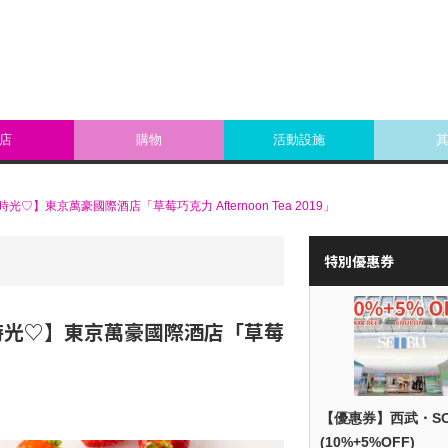
店
購物
活動設施
】東京萬豪國際酒店「草莓巧克力 Afternoon Tea 2019」
特別優惠券
時光♡】東京萬豪國際酒店「草莓
【優惠券】西武・S
(10%+5%OFF)