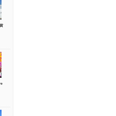
貨
re
）