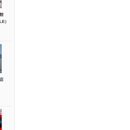
館
YLE）
店