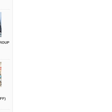
ROUP
FF)