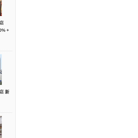
店
0% +
店 新