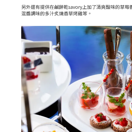
另外還有提供在鹹餅乾savory上加了清爽酸味的草
混醬調味的多汁炙燒香草烤雞等。