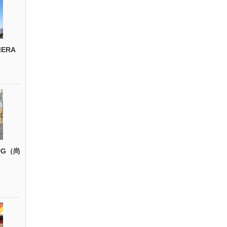
ERA
UG（尚