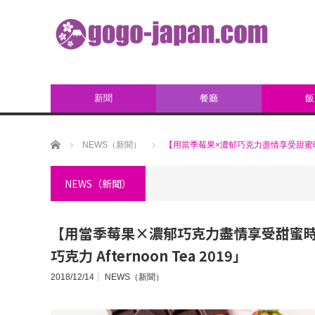
新聞
餐廳
飯
ホーム
NEWS（新聞）
【用當季莓果×濃郁巧克力盡情享受甜蜜時光♡
NEWS（新聞）
【用當季莓果×濃郁巧克力盡情享受甜蜜
巧克力 Afternoon Tea 2019」
2018/12/14
NEWS（新聞）