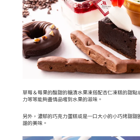
草莓＆莓果的酸甜的糖漬水果凍搭配杏仁凍糕的甜點
力等等能夠盡情品嚐到水果的滋味。
另外，濃郁的巧克力蛋糕或是一口大小的小巧烤甜甜
諧的美味。