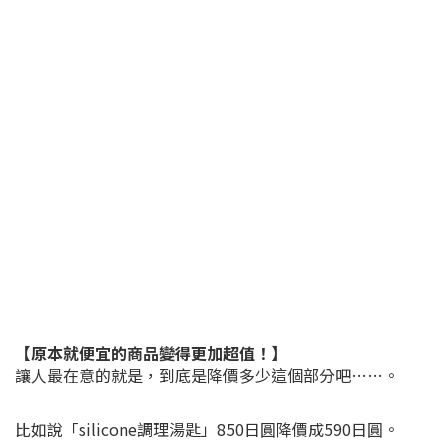
【原本就便宜的商品變得更加超值！】
讓人最在意的就是，到底是降價多少這個部分吧……。
比如說「silicone調理湯匙」850日圓降價成590日圓。