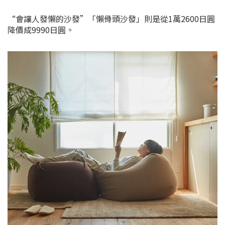
“會讓人發懶的沙發”「懶骨頭沙發」則是從1萬2600日圓
降價成9990日圓。