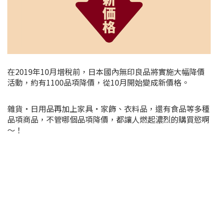
在2019年10月增稅前，日本國內無印良品將實施大幅降價
活動，約有1100品項降價，從10月開始變成新價格。
雜貨・日用品再加上家具・家飾、衣料品，還有食品等多種
品項商品，不管哪個品項降價，都讓人燃起濃烈的購買慾啊
～！