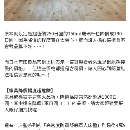
原本就設定是超值價250日圓的350ml玻璃杯也降價成190
日圓，因為降價的程度實在太佛心，反而讓人擔心這樣會不
會對品牌不好……！
而日本無印良品官網上則表示「這對製造者來說是個能夠接
受的價格」，但這些價格都還是含稅價，讓人開心到簡直無
法相信這是真的呢～！
【家具降價幅度超危險】
家具或棉被等這些大品項，降價幅度當然都超過1000日
圓。其中還有降價1萬日圓（！）的品項，請大家絕對要張
大眼仔細找找喔。
還有，床墊系列的「高密度防震舒眠單人床墊」則是從4萬9