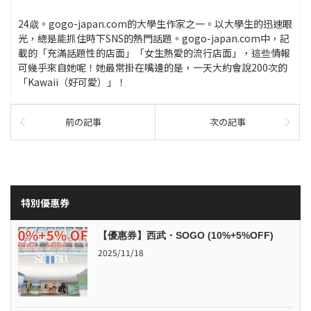
24歳。gogo-japan.com的大學生作家之一。以大學生的迅速眼
光，總是能抓住時下SNS的熱門話題。gogo-japan.com中，記
載的「充滿話題性的店面」「女生熱愛的流行店面」，這些情報
可幾乎來自她呢！她最常掛在嘴邊的是，一天大約會說200次的
「Kawaii（好可愛）」！
前の記事
次の記事
特別優惠券
【優惠券】西武・SOGO (10%+5%OFF)
2025/11/18