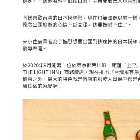
穩定，一邊趁著匯率低換日幣，等待開放出入境管制
同樣喜歡台灣的日本粉絲們，現在也無法像以前一樣
懷念出國旅遊的心情不斷高漲，快要按耐不住了。
東京住宿業者為了撫慰想要出國到快瘋掉的日本粉絲
宿專案喔。
於2020年9月開幕，位於東京都荒川區，距離「上
THE LIGHT INN」商務飯店，現在推出『台灣
優惠之外，最大的特色就是飯店的服務人員幾乎都是
驗住宿的感覺喔！