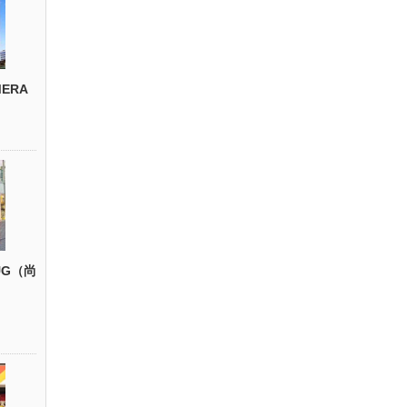
ERA
UG（尚