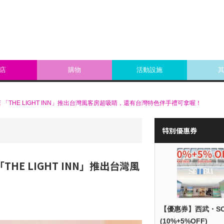
店
購物
活動設施
THE LIGHT INN」推出台灣風客房超吸睛，還有台灣特色伴手禮可拿喔！
特別優惠券
E LIGHT INN」推出台灣風
！
【優惠券】西武・S
(10%+5%OFF)