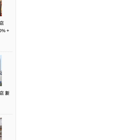
店
0% +
店 新