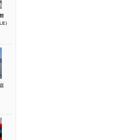
館
YLE）
店