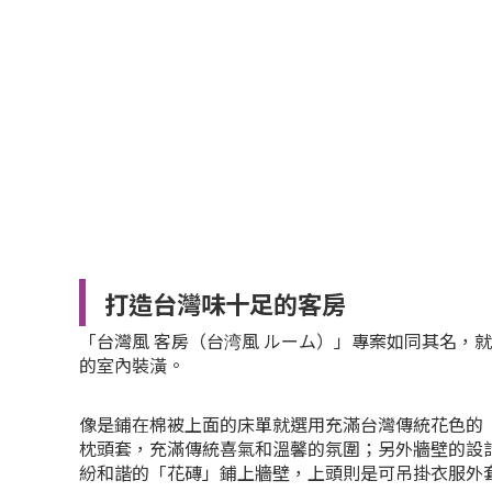
打造台灣味十足的客房
「台灣風 客房（台湾風 ルーム）」專案如同其名，
的室內裝潢。
像是鋪在棉被上面的床單就選用充滿台灣傳統花色的
枕頭套，充滿傳統喜氣和溫馨的氛圍；另外牆壁的設
紛和諧的「花磚」鋪上牆壁，上頭則是可吊掛衣服外