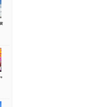
貨
re
）