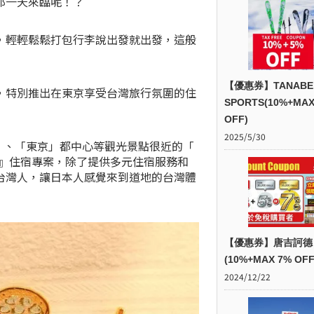
那一天來臨呢！？
，輕輕鬆鬆打包行李說出發就出發，這般
【優惠券】TANABE
，特別推出在東京享受台灣旅行氛圍的住
SPORTS(10%+MAX
OFF)
2025/5/30
野」、「東京」都中心等觀光景點很近的「
風客房』住宿專案，除了提供多元住宿服務和
台灣人，讓日本人感覺來到道地的台灣體
【優惠券】唐吉訶德
(10%+MAX 7% OFF
2024/12/22