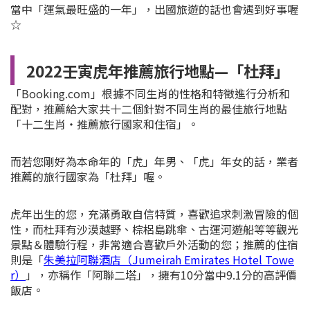
當中「運氣最旺盛的一年」，出國旅遊的話也會遇到好事喔
☆
2022壬寅虎年推薦旅行地點—「杜拜」
「Booking.com」根據不同生肖的性格和特徵進行分析和
配對，推薦給大家共十二個針對不同生肖的最佳旅行地點
「十二生肖・推薦旅行國家和住宿」。
而若您剛好為本命年的「虎」年男、「虎」年女的話，業者
推薦的旅行國家為「杜拜」喔。
虎年出生的您，充滿勇敢自信特質，喜歡追求刺激冒險的個
性，而杜拜有沙漠越野、棕梠島跳傘、古運河遊船等等觀光
景點＆體驗行程，非常適合喜歡戶外活動的您；推薦的住宿
則是「
朱美拉阿聯酒店（Jumeirah Emirates Hotel Towe
r）
」，亦稱作「阿聯二塔」，擁有10分當中9.1分的高評價
飯店。