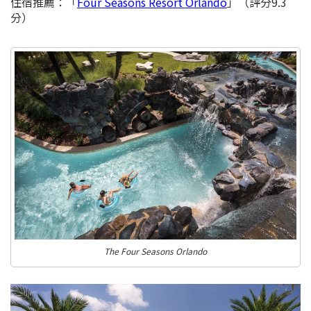
住宿推薦：
「
Four Seasons Resort Orlando
」（評分9.3
分）
The Four Seasons Orlando