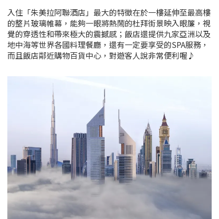
入住「朱美拉阿聯酒店」最大的特徵在於一樓延伸至最高樓
的整片玻璃帷幕，能夠一眼將熱鬧的杜拜街景映入眼簾，視
覺的穿透性和帶來極大的震撼感；飯店還提供九家亞洲以及
地中海等世界各國料理餐廳，還有一定要享受的SPA服務，
而且飯店鄰近購物百貨中心，對遊客人說非常便利喔♪