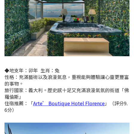
◆
地支年：
卯年
生肖：兔
性格：充滿藝術以及浪漫氣息，重視能夠體驗讓心靈更豐富
的事物。
旅行國家：義大利。歷史感十足又充滿浪漫氣氛的街道「佛
羅倫斯」
住宿推薦：
「
Arte’ Boutique Hotel Florence
」（評分9.
6分）