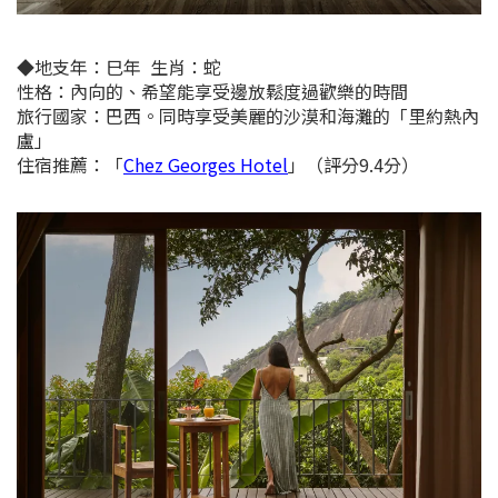
◆
地支年：
巳年
生肖：蛇
性格：內向的、希望能享受邊放鬆度過歡樂的時間
旅行國家：巴西。同時享受美麗的沙漠和海灘的「里約熱內
盧」
住宿推薦：
「
Chez Georges Hotel
」（評分9.4分）