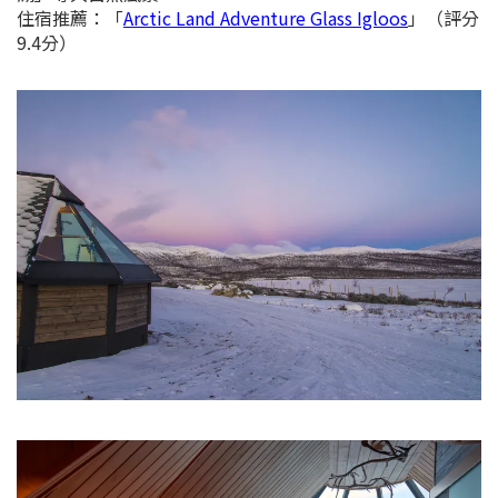
住宿推薦：
「
Arctic Land Adventure Glass Igloos
」（評分
9.4分）