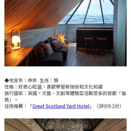
◆
地支年：
申年
生肖：猴
性格：好奇心旺盛、喜歡學習新技術和文化知識
旅行國家：英國。文藝、文創等體驗型活動眾多的首都「倫
敦」
。
住宿推薦：
「
Great Scotland Yard Hotel
」（評分9.2分）