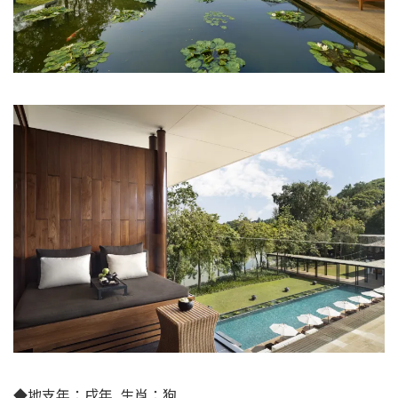
◆
地支年：
戌年
生肖：狗