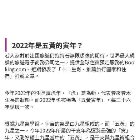
2022年是五黃的寅年？
若大家對於出國旅遊仍抱持著無限想像的期待，世界最大規
模的旅遊電子商務公司之一，提供全球住宿預定服務的Boo
king.com，近期發表了「十二生肖・推薦旅行國家和住
宿」推薦文章。
今年2022年的生肖屬虎年，「虎」意為動，代表春來春木
生長的狀態，而2022年也被稱為「五黃寅年」，每三十六
年循環一次。
根據九星氣學說，宇宙的氣是由九星組成的，而「五黃」的
九星之一，今年2022年所屬的干支年為運勢最強的「寅」
年，又剛好碰上九星當中的「五黃」，是干支與九星術組合