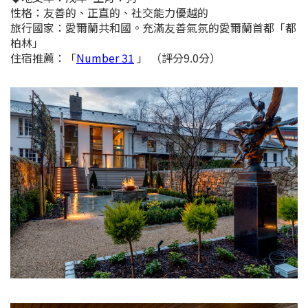
性格：友善的、正直的、社交能力優越的
旅行國家：愛爾蘭共和國。充滿友善氣氛的愛爾蘭首都「都
柏林」
住宿推薦：
「
Number 31
」 （評分9.0分）