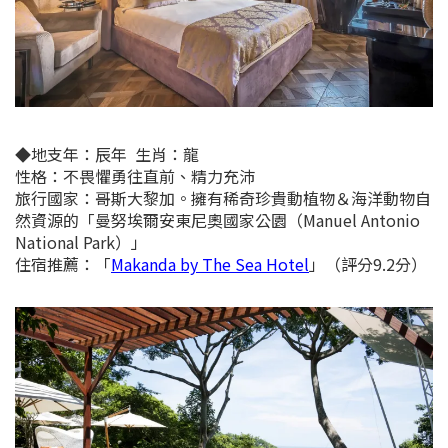
◆
地支年：
辰年
生肖：龍
性格：不畏懼勇往直前、精力充沛
旅行國家：哥斯大黎加。擁有稀奇珍貴動植物＆海洋動物自
然資源的「
曼努埃爾安東尼奧國家公園（Manuel Antonio
National Park）
」
住宿推薦：
「
Makanda by The Sea Hotel
」（評分9.2分）