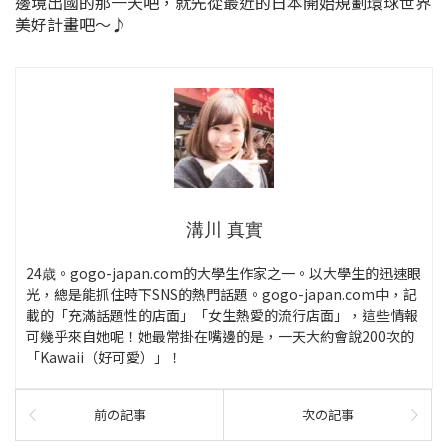
邊境出國的那一天吧，就先從最近的日本開始規劃環球世界
美好計畫吧～♪
溝川 真實
24歳。gogo-japan.com的大學生作家之一。以大學生的迅速眼
光，總是能抓住時下SNS的熱門話題。gogo-japan.com中，記
載的「充滿話題性的店面」「女生熱愛的流行店面」，這些情報
可幾乎來自她呢！她最常掛在嘴邊的是，一天大約會說200次的
「Kawaii（好可愛）」！
前の記事
次の記事