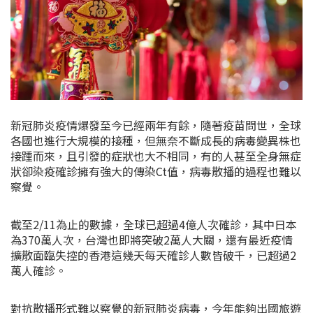
新冠肺炎疫情爆發至今已經兩年有餘，隨著疫苗問世，全球
各國也進行大規模的接種，但無奈不斷成長的病毒變異株也
接踵而來，且引發的症狀也大不相同，有的人甚至全身無症
狀卻染疫確診擁有強大的傳染Ct值，病毒散播的過程也難以
察覺。
截至2/11為止的數據，全球已超過4億人次確診，其中日本
為370萬人次，台灣也即將突破2萬人大關，還有最近疫情
擴散面臨失控的香港這幾天每天確診人數皆破千，已超過2
萬人確診。
對抗散播形式難以察覺的新冠肺炎病毒，今年能夠出國旅遊