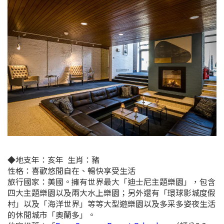
◆
地支年：
亥年
生肖：豬
性格：喜歡悠閒自在、暢快享受生活
旅行國家：美國。擁有世界最大「迪士尼主題樂園」，包含
四大主題樂園以及兩大水上樂園；另外還有「環球影城度假
村」以及「海洋世界」等等大型遊樂園以及多采多姿夜生活
的休閒城市
「奧蘭多」。