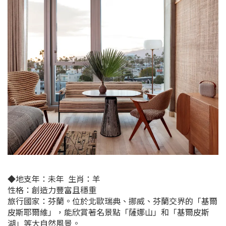
◆
地支年：
未年
生肖：羊
性格：創造力豐富且穩重
旅行國家：芬蘭。位於北歐瑞典、挪威、芬蘭交界的「​​
基爾
皮斯耶爾維
」，能欣賞著名景點「薩娜山」和「基爾皮斯
湖」等大自然風景
。