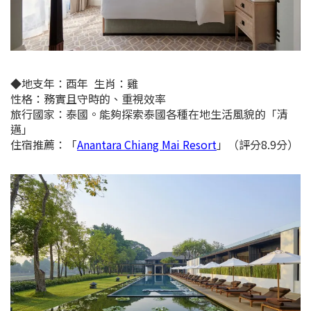
◆
地支年：
酉年
生肖：雞
性格：務實且守時的、重視效率
旅行國家：泰國。能夠探索泰國各種在地生活風貌的
「清
邁」
住宿推薦：
「
Anantara Chiang Mai Resort
」（評分8.9分）