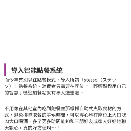
導入智能點餐系統
而今年有別以往點餐模式，導入所謂「stesso（ステッ
ソ）」點餐系統，消費者只需要在座位上，輕輕鬆鬆用自己
的智慧手機追加餐點就有專人送達喔。
不用像在其他室內吃到飽餐廳那樣採自助式夾取食材的方
式，避免排隊取餐的等候時間，可以專心地在座位上大口吃
肉大口喝酒，多了更多時間能夠和三朋好友或家人好好地聊
天談心，真的好方便啊～！