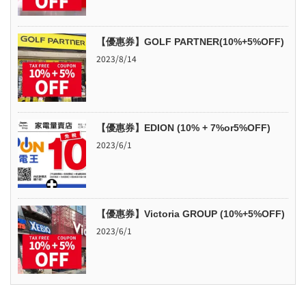
【優惠券】GOLF PARTNER(10%+5%OFF)
2023/8/14
【優惠券】EDION (10% + 7%or5%OFF)
2023/6/1
【優惠券】Victoria GROUP (10%+5%OFF)
2023/6/1