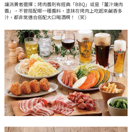
讓消費者選擇；烤肉醬則有經典「BBQ」或是「薑汁燒肉
醬」，不管搭配哪一種醬料，塗抹在烤肉上吃起來鹹香多
汁，都非常適合搭配大口喝酒啊！（笑）