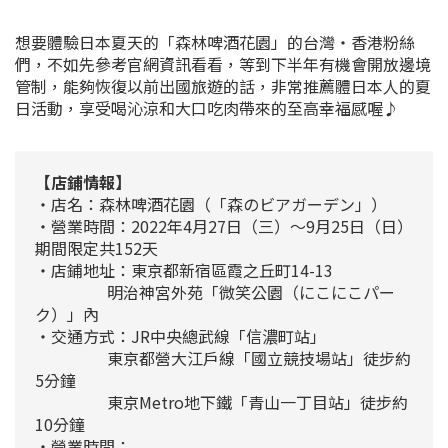
想要體驗日本夏天的「森林啤酒花園」的台灣・香港粉絲
們，不如先參考官網資訊看看，等到下半年有機會開放邊境
管制，能夠恢復以前出國旅遊的話，非常推薦體日本人的夏
日活動，享受喝沁涼和大口吃肉帶來的至高幸福感喔♪
【店鋪情報】
・店名：森林啤酒花園（「森のビアガーデン」）
・營業時間：2022年4月27日（三）～9月25日（日）
期間限定共152天
・店鋪地址：東京都新宿區霞之丘町14-13
明治神宮外苑「微笑公園（にこにこパー
ク）」內
・交通方式：JR中央總武線「信濃町站」
東京都營大江戶線「國立競技場站」徒步約
5分鐘
東京Metro地下鐵「青山一丁目站」徒步約
10分鐘
・營業時間：