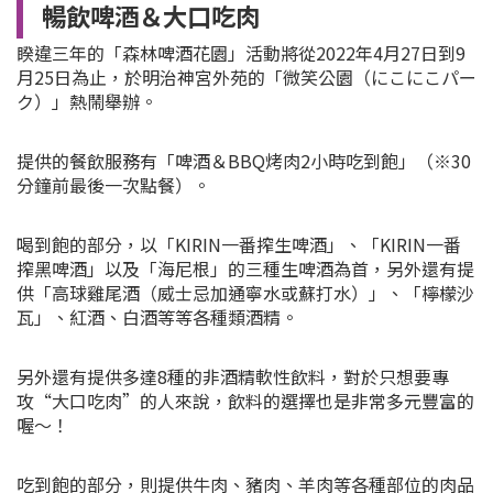
暢飲啤酒＆大口吃肉
睽違三年的「森林啤酒花園」活動將從2022年4月27日到9
月25日為止，於明治神宮外苑的
「微笑公園（にこにこパー
ク）」熱鬧舉辦。
提供的餐飲服務有「啤酒＆BBQ烤肉2小時吃到飽」（※30
分鐘前最後一次點餐）。
喝到飽的部分，以「KIRIN一番搾生啤酒」、「KIRIN一番
搾黑啤酒」以及「海尼根」的三種生啤酒為首，另外還有提
供「高球雞尾酒（威士忌加通寧水或蘇打水）」、「檸檬沙
瓦」、紅酒、白酒等等各種類酒精。
另外還有提供多達8種的非酒精軟性飲料，對於只想要專
攻“大口吃肉”的人來說，飲料的選擇也是非常多元豐富的
喔～！
吃到飽的部分，則提供牛肉、豬肉、羊肉等各種部位的肉品