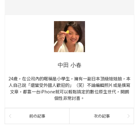
中田 小春
24歲，在公司內的暱稱是小學生，擁有一副日本頂級娃娃臉，本
人自己說「還蠻受外國人歡迎的」（笑）不論編輯照片或是撰寫
文章，都靠一台iPhone就可以輕鬆搞定的數位原生世代，開朗
個性非常討喜。
前の記事
次の記事