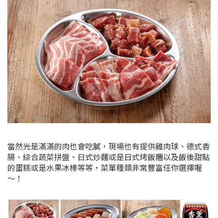
當然光是滿滿的肉也會吃膩，現場也有提供雞肉球、德式香
腸、綜合蔬菜拼盤、日式炒麵或是日式烤飯糰以及飯後甜點
的蛋糕或是水果冰棒等等，菜單種類非常豐富任你選擇喔
～！