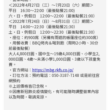
＜2022年4月27日（三
）～7月23日（六）期間＞
平日 16:30～22:00（最後點餐21:00)
六・日・例假日 12:00～22:00（最後點餐21:00）
＜2022年7月24日（日）～8月31日（三）期間＞
平日 14:00～22:30（最後點餐21:30）
土・日・例假日 12:00～22:30（最後點餐21:30）
・座位：約900席（另備有雨遮的帳篷座位約300席）
・用餐收費：BBQ烤肉＆喝到飽（限時2小時、30分
前最後點餐）
大人4,800日圓、國中生～19歲4,000日圓、小學生2,
000日圓、4歲～未滿小學1,000日圓、3歲以下孩童免
費。
・官方網站：
https://mbg.rkfs.co.jp/
・
訂位方法：
預約電話：050-3187-7148 或是前往
官
網預約
※上述價格皆已含稅。
※因應新冠肺炎疫情變化，有可能隨時調整營業內容
以及時間，敬請見諒。