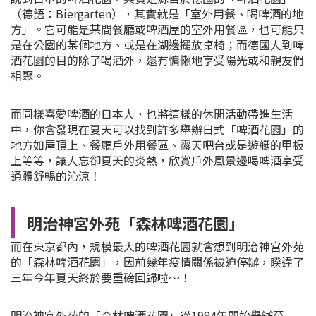
（德語：Biergarten），其實就是「室外用餐、喝啤酒的地
方」。它可能是某間餐廳或啤酒屋的室外用餐區，也可能只
是在公園的某個地方、或是在湖邊擺放桌椅；而德國人到啤
酒花園的目的除了喝酒外，還有慵懶地享受陽光或和親友們
相聚。
而同樣喜愛啤酒的日本人，也將這樣的休閒活動帶進生活
中，你會發現在夏天可以找到許多舉辦日式「啤酒花園」的
地方如屋頂上、餐廳戶外用餐區、露天吧台或是遊艇的甲板
上等等，讓人忘卻夏天的炎熱，欣賞戶外風景邊喝啤酒享受
通體舒暢的沁涼！
明治神宮外苑「森林啤酒花園」
而在東京都內，規模最大的啤酒花園就會想到明治神宮外苑
的「森林啤酒花園」，因前幾年疫情關係被迫停辦，睽違了
三年今年夏天終於要重磅回歸啦～！
明治神宮外苑的「森林啤酒花園」從1984年開始舉辦至