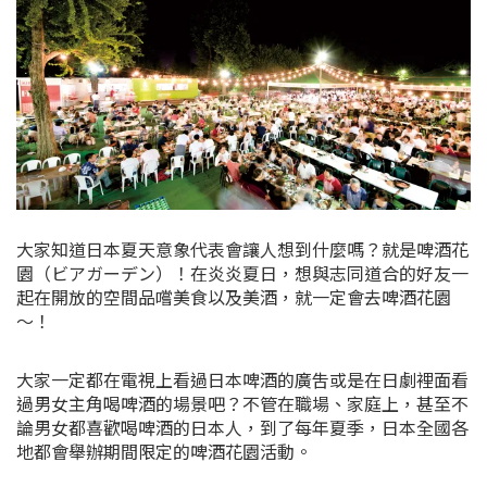
大家知道日本夏天意象代表會讓人想到什麼嗎？就是啤酒花
園（ビアガーデン）！在炎炎夏日，想與志同道合的好友一
起在開放的空間品嚐美食以及美酒，就一定會去啤酒花園
～！
大家一定都在電視上看過日本啤酒的廣吿或是在日劇裡面看
過男女主角喝啤酒的場景吧？不管在職場、家庭上，甚至不
論男女都喜歡喝啤酒的日本人，到了每年夏季，日本全國各
地都會舉辦期間限定的啤酒花園活動。