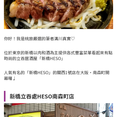
你好！我是桃旅嚴選的筆者溝川真實♡
位於東京的新橋以肉和酒為主提供各式豐富菜單看起來有點
時尚的立吞居酒屋「新橋HESO」
人氣有名的「新橋HESO」的關西1號店在大阪・南森町開
幕囉♩
新橋立吞處HESO南森町店