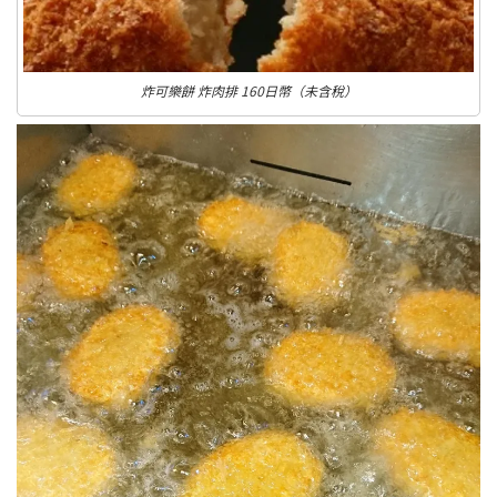
炸可樂餅 炸肉排 160日幣（未含稅）