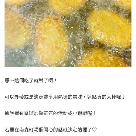
恩～這個吃了就對了啊！
可以外帶或是邊走邊享用熱燙的美味，這點真的太棒囉♩
據說還有舉辦炒熱氣氛的活動或小遊戲喔！
若要在南森町喝個開心的話就決定這裡了♡