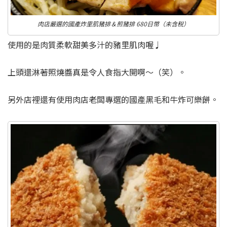
肉店嚴選的國產炸里肌豬排＆煎豬排 680日幣（未含稅）
使用的是肉質柔軟甜美多汁的豬里肌肉喔♩
上頭還淋著照燒醬真是令人食指大開啊～（笑）。
另外店裡還有使用肉店老闆專選的國產黑毛和牛炸可樂餅。