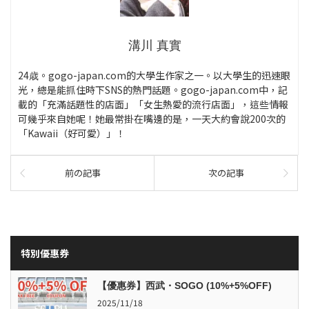
溝川 真實
24歳。gogo-japan.com的大學生作家之一。以大學生的迅速眼
光，總是能抓住時下SNS的熱門話題。gogo-japan.com中，記
載的「充滿話題性的店面」「女生熱愛的流行店面」，這些情報
可幾乎來自她呢！她最常掛在嘴邊的是，一天大約會說200次的
「Kawaii（好可愛）」！
前の記事
次の記事
特別優惠券
【優惠券】西武・SOGO (10%+5%OFF)
2025/11/18