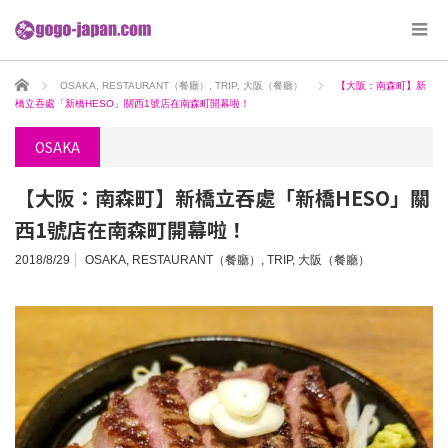
ホーム
OSAKA
,
RESTAURANT（餐廳）
,
TRIP
,
大阪（餐廳）
【大阪：南森町】新
橋立吞處「新橋HESO」關西1號店在南森町開幕啦！
OSAKA
【大阪：南森町】新橋立吞處「新橋HESO」關
西1號店在南森町開幕啦！
2018/8/29
OSAKA
,
RESTAURANT（餐廳）
,
TRIP
,
大阪（餐廳）