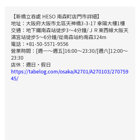
【新橋立吞處 HESO 南森町店門市詳細】
地址：大阪府大阪市北區天神橋3-3-17 幸陽大樓1樓
交通：地下鐵南森站徒步3～4分鐘/ＪＲ東西線大阪天
滿宮站徒步5～6分鐘/從南森站約南森324m
電話：+81-50-5571-9556
營業時間：[週一～週五]16:00～23:30/[週六]12:00～
23:30
店休：週日・假日
https://tabelog.com/osaka/A2701/A270103/270759
45/