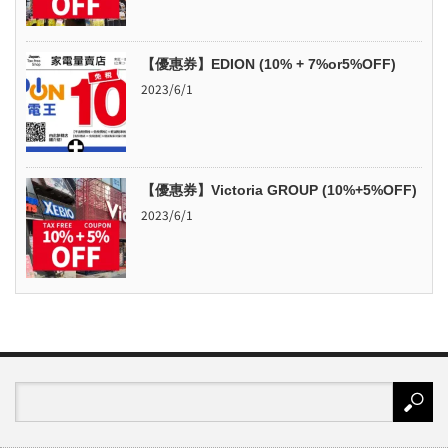
【優惠券】EDION (10% + 7%or5%OFF)
2023/6/1
【優惠券】Victoria GROUP (10%+5%OFF)
2023/6/1