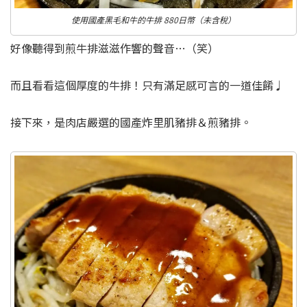
使用國產黑毛和牛的牛排 880日幣（未含稅）
好像聽得到煎牛排滋滋作響的聲音…（笑）
而且看看這個厚度的牛排！只有滿足感可言的一道佳餚♩
接下來，是肉店嚴選的國產炸里肌豬排＆煎豬排。