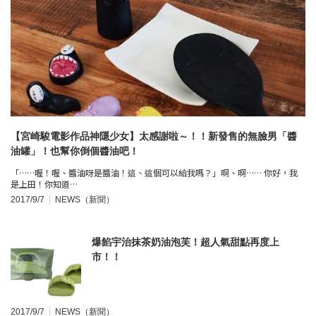
【宮崎駿電影作品神隱少女】太感謝啦～！！新發售的無臉男「醬
油罐」！也幫你倒個醬油吧！
「……喔！喔、醬油呀是醬油！這、這個可以給我嗎？」啊、啊…… 你好，我
是上田！你知道…
2017/9/7
NEWS（新聞）
爆餡宇治抹茶奶油泡芙！超人氣甜點再度上
市！！
2017/9/7
NEWS（新聞）