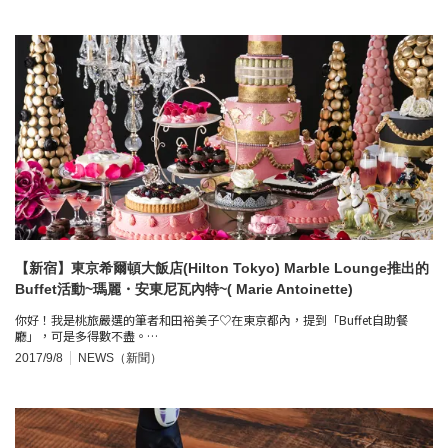
【新宿】東京希爾頓大飯店(Hilton Tokyo) Marble Lounge推出的
Buffet活動~瑪麗・安東尼瓦內特~( Marie Antoinette)
你好！我是桃旅嚴選的筆者和田裕美子♡在東京都內，提到「Buffet自助餐
廳」，可是多得數不盡。…
2017/9/8
NEWS（新聞）