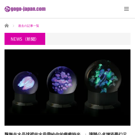
ホーム
過去の記事一覧
NEWS（新聞）
飄舞在水晶球裡的水母帶給你的療癒時光…♩讓辦公桌增添夢幻元