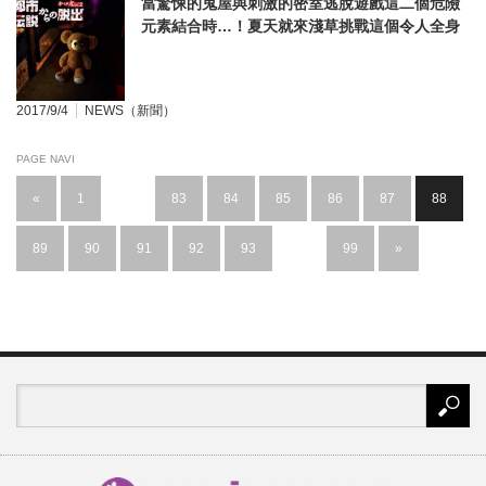
當驚悚的鬼屋與刺激的密室逃脫遊戲這二個危險
元素結合時…！夏天就來淺草挑戰這個令人全身
冒冷汗的遊戲！
2017/9/4
NEWS（新聞）
PAGE NAVI
«
1
…
83
84
85
86
87
88
89
90
91
92
93
…
99
»