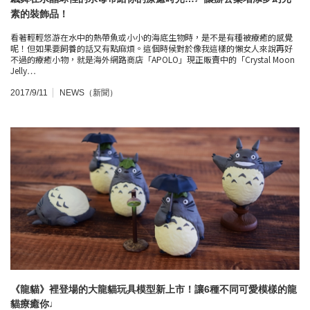
素的裝飾品！
看著輕輕悠游在水中的熱帶魚或小小的海底生物時，是不是有種被療癒的感覺
呢！但如果要飼養的話又有點麻煩。這個時候對於像我這樣的懶女人來說再好
不過的療癒小物，就是海外網路商店「APOLO」現正販賣中的「Crystal Moon
Jelly…
2017/9/11
NEWS（新聞）
《龍貓》裡登場的大龍貓玩具模型新上市！讓6種不同可愛模樣的龍
貓療癒你♩