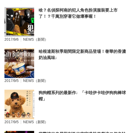
啥？名偵探柯南的犯人角色扮演服裝要上市
了！？千萬別穿著它做壞事喔！
2017/9/6
NEWS（新聞）
哈根達斯秋季期間限定新商品登場！奢華的香濃
奶油風味♩
2017/9/5
NEWS（新聞）
狗狗帽系列的最新作♩「卡哇伊卡哇伊狗狗棒球
帽」
2017/9/5
NEWS（新聞）