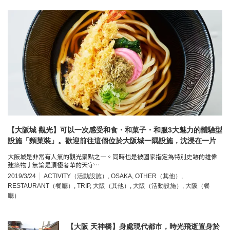
【大阪城 觀光】可以一次感受和食・和菓子・和服3大魅力的體驗型
設施「麵菓裝」。歡迎前往這個位於大阪城一隅設施，沈浸在一片
別緻的日式氛圍之中♩
大阪城是非常有人氣的觀光景點之一。同時也是被國家指定為特別史跡的雄偉
建築物♩無論是頂極奢華的天守…
2019/3/24
ACTIVITY（活動設施）
,
OSAKA
,
OTHER（其他）
,
RESTAURANT（餐廳）
,
TRIP
,
大阪（其他）
,
大阪（活動設施）
,
大阪（餐
廳）
【大阪 天神橋】身處現代都市，時光飛逝置身於