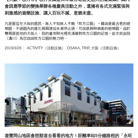
會因應季節的變換舉辦各種慶典活動之外，還擁有各式充滿緊張與
刺激感的遊樂設施、讓人百玩不膩、意猶未盡。
凡是居住在大阪的居民、無人不知無人不曉「枚方公園」。雖說是最古老的遊
樂園、不過園內的進化與興建從未曾停止過、可說是與時俱進的遊樂園。由於
雙親是道地的大阪人、我的童年時光裡充滿著對枚方公園的記憶。這次就由我
（溝川）為您說說枚方公園的魅力吧…
2019/3/26
ACTIVITY（活動設施）
,
OSAKA
,
TRIP
,
大阪（活動設施）
遊覽岡山地區會想順道去看看的地方！距離車站5分鐘路程的「永旺