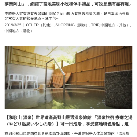
夢樂岡山」，網羅了當地美味小吃和伴手禮品，可說是應有盡有喔♪
不曉得大家有沒有去過岡山縣呢？岡山縣內有無數風景名勝，是日本國內外都
非常有人氣的觀光地區。其中包…
2019/3/25
OTHER（其他）
,
SHOPPING（購物）
,
TRIP
,
中國地方（其他）
,
中國地方（購物）
【和歌山 溫泉】世界遺產高野山嚴選溫泉旅館 「溫泉旅宿 療癒之湯
（やどり温泉いやしの湯）】可一日泡湯，享受當地特色餐點，還
有免費接送服務喔！
來到和歌山想要前往世界遺產高野山朝聖，千萬要記得入住溫泉旅館「溫泉旅