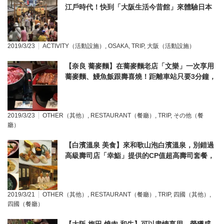
江戶時代！快到「大阪生活今昔館」來體驗日本
以前的日常生活吧♩
2019/3/23
ACTIVITY（活動設施）
,
OSAKA
,
TRIP
,
大阪（活動設施）
【奈良 蕎麥麵】在蕎麥麵老店「文樂」一次享用
蕎麥麵、鰻魚飯跟壽喜燒！距離車站只要3分鐘，
當地私房餐廳！
2019/3/23
OTHER（其他）
,
RESTAURANT（餐廳）
,
TRIP
,
その他（餐
廳）
【白濱溫泉 美食】來和歌山泡白濱溫泉，別錯過
高級壽司店「幸鮨」提供的CP值超高壽司套餐，
豪華新鮮的新鮮海產、價格卻超平易近人♪
2019/3/21
OTHER（其他）
,
RESTAURANT（餐廳）
,
TRIP
,
四國（其他）
,
四國（餐廳）