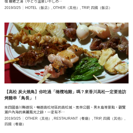
宿 療癒之湯（やどり温泉いやしの…
2019/3/25
HOTEL（飯店）
,
OTHER（其他）
,
TRIP
,
四國（飯店）
【高松 炭火燒鳥】你吃過「橄欖地雞」嗎？來香川高松一定要造訪
烤雞串「鳥長」！
來四國香川縣遊玩，暢遊高松地區的高松城、栗林公園、男木島等景點，觀覽
瀨戶內海的美麗風光之餘，一定有不…
2019/3/25
OTHER（其他）
,
RESTAURANT（餐廳）
,
TRIP
,
四國（其他）
,
四國（餐廳）