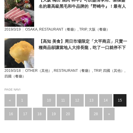
【大阪 梅田 燒肉 和牛】可以盡情享用、榮獲盛
名的最高級黑毛和牛品牌的『野崎牛』！最有人
氣的菜單就是「五寶美燒肉」。
2019/3/19
OSAKA
,
RESTAURANT（餐廳）
,
TRIP
,
大阪（餐廳）
【高知 美食】周日市場限定「大平商店」只賣一
種商品卻讓當地人大排長龍，吃了一口就停不下
來的炸地瓜，來到高知絕不能錯過的庶民美食！
2019/3/18
OTHER（其他）
,
RESTAURANT（餐廳）
,
TRIP
,
四國（其他）
,
四國（餐廳）
PAGE NAVI
«
1
…
10
11
12
13
14
15
16
17
18
19
20
…
28
»