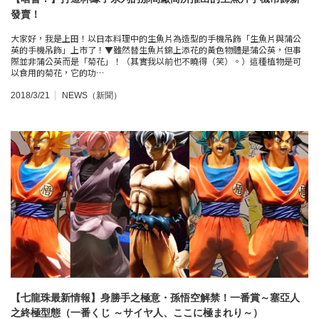
發賣！
大家好，我是上田！以日本料理中的生魚片為造型的手機吊飾「生魚片與蒲公
英的手機吊飾」上市了！▼雖然替生魚片錦上添花的黃色物體是蒲公英，但事
際並非蒲公英而是「菊花」！（其實我以前也不曉得（笑）。）這種植物是可
以食用的菊花，它的功…
2018/3/21
NEWS（新聞）
【七龍珠最新情報】身勝手之極意・孫悟空解禁！一番賞～塞亞人
之終極型態（一番くじ ～サイヤ人、ここに極まれり～）