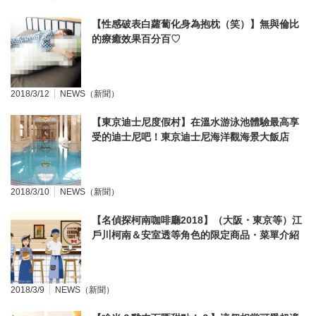
【性感破表白蘿蔔化身為抱枕（笑）】無與倫比
的療癒效果百分百♡
2018/3/12
NEWS（新聞）
【東京迪士尼度假村】在溫水游泳池體驗最高享
受的迪士尼吧！東京迪士尼海洋觀海景大飯店
「Terme Venezia」特輯
2018/3/10
NEWS（新聞）
【名偵探柯南咖啡廳2018】（大阪・東京等）江
戶川柯南＆安室透等角色的限定商品・菜單介紹
給你♩
2018/3/9
NEWS（新聞）