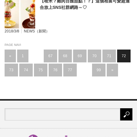
【啥米？雞肉百匯甜點！？】這個相當可愛超適
合放上SNS社群網路～♡
2018/3/8
NEWS（新聞）
PAGE NAVI
«
1
…
67
68
69
70
71
72
73
74
75
76
77
…
99
»