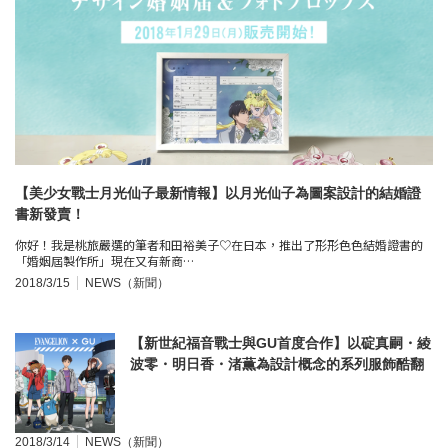
【美少女戰士月光仙子最新情報】以月光仙子為圖案設計的結婚證
書新發賣！
你好！我是桃旅嚴選的筆者和田裕美子♡在日本，推出了形形色色結婚證書的
「婚姻屆製作所」現在又有新商…
2018/3/15
NEWS（新聞）
【新世紀福音戰士與GU首度合作】以碇真嗣・綾
波零・明日香・渚薫為設計概念的系列服飾酷翻
了！
2018/3/14
NEWS（新聞）