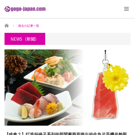
ホーム
過去の記事一覧
NEWS（新聞）
【啥會？】打造杯緣子系列的那間廠商所推出的生魚片手機吊飾新