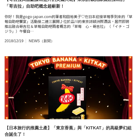
「哥吉拉」自助吧概念超嶄新！
你好！我是gogo-japan.com的筆者和田裕美子♡在日本迎接草莓季到來的「草
莓自助吧饗宴」活動接二連三展開♪位於品川的東京詩穎洲際酒店，居然即將
推出融合哥吉拉＆草莓自助吧兩者概念的「草莓 心・哥吉拉」（「イチ・ゴ
ジラ」）午餐自…
2018/12/19
NEWS（新聞）
【日本旅行的推薦土產】「東京香蕉」與「KITKAT」的高級夢幻組
合誕生了！