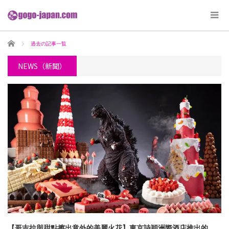
ホーム
過去の記事一覧
NEWS（新聞）
【哥吉拉與甜點擦出意外的美麗火花】東京詩穎洲際酒店推出的