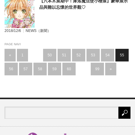
【六本木展期中！庫洛魔法使小櫻展】豪華展示
品與難以忘懷的世界觀♡
2018/12/6
NEWS（新聞）
PAGE NAVI
«
1
…
50
51
52
53
54
55
56
57
58
59
60
…
99
»