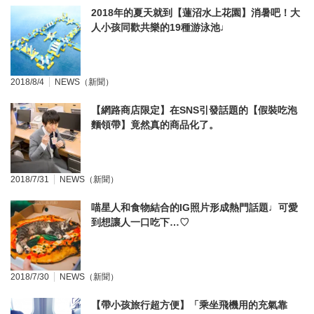
2018年的夏天就到【蓮沼水上花園】消暑吧！大
人小孩同歡共樂的19種游泳池♩
2018/8/4
NEWS（新聞）
【網路商店限定】在SNS引發話題的【假裝吃泡
麵領帶】竟然真的商品化了。
2018/7/31
NEWS（新聞）
喵星人和食物結合的IG照片形成熱門話題♩可愛
到想讓人一口吃下…♡
2018/7/30
NEWS（新聞）
【帶小孩旅行超方便】「乘坐飛機用的充氣靠