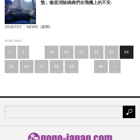
墊」徹底消除媽媽們在飛機上的不安♩
2018/7/27
NEWS（新聞）
PAGE NAVI
«
1
…
59
60
61
62
63
64
65
66
67
68
69
…
99
»